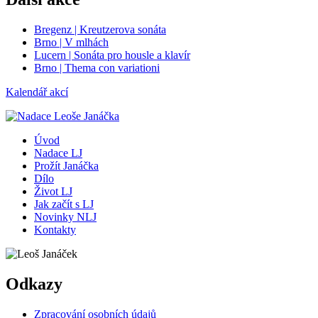
Bregenz | Kreutzerova sonáta
Brno | V mlhách
Lucern | Sonáta pro housle a klavír
Brno | Thema con variationi
Kalendář akcí
Úvod
Nadace LJ
Prožít Janáčka
Dílo
Život LJ
Jak začít s LJ
Novinky NLJ
Kontakty
Odkazy
Zpracování osobních údajů