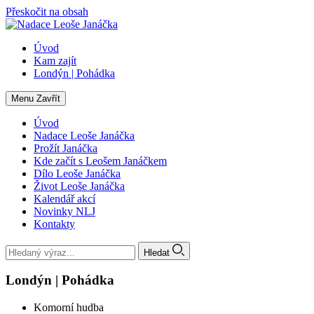
Přeskočit na obsah
Úvod
Kam zajít
Londýn | Pohádka
Menu
Zavřít
Úvod
Nadace Leoše Janáčka
Prožít Janáčka
Kde začít s Leošem Janáčkem
Dílo Leoše Janáčka
Život Leoše Janáčka
Kalendář akcí
Novinky NLJ
Kontakty
Hledat
Londýn | Pohádka
Komorní hudba