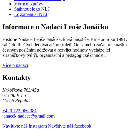
Výroční zprávy
Stáhnout logo NLJ
Logomanuál NLJ
Informace o Nadaci Leoše Janáčka
Historie Nadace Leoše Janáčka, která působí v Brně od roku 1991,
sahá do třicátých let dvacátého století. Od samého začátku je naším
čestným posláním udržovat a rozvíjet hodnoty vycházející
z Janáčkovy tvůrčí, organizační a pedagogické činnosti.
Více o nadaci
Kontakty
Krkoškova 763/45a
613 00 Brno
Czech Republic
+420 722 966 981
janacek.nadace@gmail.com
Navštivte náš Instagram
Navštivte náš facebook