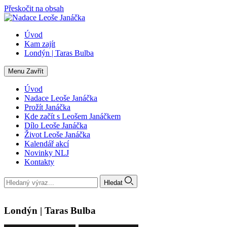
Přeskočit na obsah
Úvod
Kam zajít
Londýn | Taras Bulba
Menu
Zavřít
Úvod
Nadace Leoše Janáčka
Prožít Janáčka
Kde začít s Leošem Janáčkem
Dílo Leoše Janáčka
Život Leoše Janáčka
Kalendář akcí
Novinky NLJ
Kontakty
Hledat
Londýn | Taras Bulba