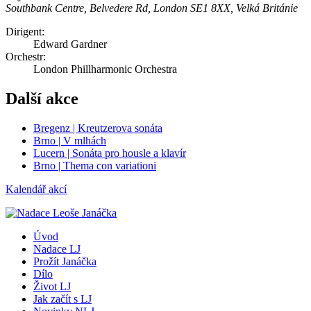
Southbank Centre, Belvedere Rd, London SE1 8XX, Velká Británie
Dirigent:
Edward Gardner
Orchestr:
London Phillharmonic Orchestra
Další akce
Bregenz | Kreutzerova sonáta
Brno | V mlhách
Lucern | Sonáta pro housle a klavír
Brno | Thema con variationi
Kalendář akcí
Úvod
Nadace LJ
Prožít Janáčka
Dílo
Život LJ
Jak začít s LJ