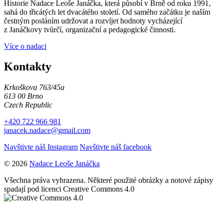
Historie Nadace Leoše Janáčka, která působí v Brně od roku 1991,
sahá do třicátých let dvacátého století. Od samého začátku je naším
čestným posláním udržovat a rozvíjet hodnoty vycházející
z Janáčkovy tvůrčí, organizační a pedagogické činnosti.
Více o nadaci
Kontakty
Krkoškova 763/45a
613 00 Brno
Czech Republic
+420 722 966 981
janacek.nadace@gmail.com
Navštivte náš Instagram
Navštivte náš facebook
© 2026
Nadace Leoše Janáčka
Všechna práva vyhrazena. Některé použité obrázky a notové zápisy
spadají pod licenci Creative Commons 4.0