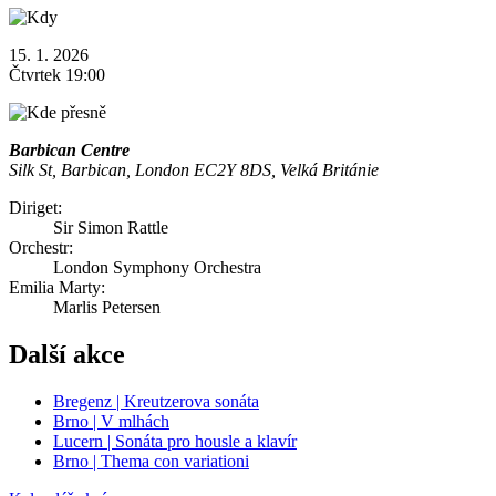
15. 1. 2026
Čtvrtek 19:00
Barbican Centre
Silk St, Barbican, London EC2Y 8DS, Velká Británie
Diriget:
Sir Simon Rattle
Orchestr:
London Symphony Orchestra
Emilia Marty:
Marlis Petersen
Další akce
Bregenz | Kreutzerova sonáta
Brno | V mlhách
Lucern | Sonáta pro housle a klavír
Brno | Thema con variationi