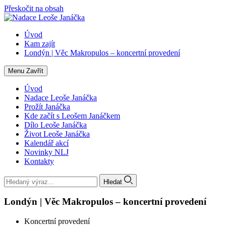
Přeskočit na obsah
Úvod
Kam zajít
Londýn | Věc Makropulos – koncertní provedení
Menu
Zavřít
Úvod
Nadace Leoše Janáčka
Prožít Janáčka
Kde začít s Leošem Janáčkem
Dílo Leoše Janáčka
Život Leoše Janáčka
Kalendář akcí
Novinky NLJ
Kontakty
Hledat
Londýn | Věc Makropulos – koncertní provedení
Koncertní provedení