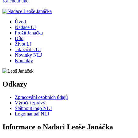
Kalendář akcí
Úvod
Nadace LJ
Prožít Janáčka
Dílo
Život LJ
Jak začít s LJ
Novinky NLJ
Kontakty
Odkazy
Zpracování osobních údajů
Výroční zprávy
Stáhnout logo NLJ
Logomanuál NLJ
Informace o Nadaci Leoše Janáčka