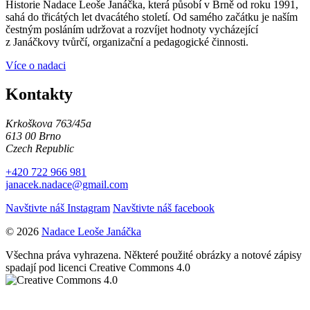
Historie Nadace Leoše Janáčka, která působí v Brně od roku 1991,
sahá do třicátých let dvacátého století. Od samého začátku je naším
čestným posláním udržovat a rozvíjet hodnoty vycházející
z Janáčkovy tvůrčí, organizační a pedagogické činnosti.
Více o nadaci
Kontakty
Krkoškova 763/45a
613 00 Brno
Czech Republic
+420 722 966 981
janacek.nadace@gmail.com
Navštivte náš Instagram
Navštivte náš facebook
© 2026
Nadace Leoše Janáčka
Všechna práva vyhrazena. Některé použité obrázky a notové zápisy
spadají pod licenci Creative Commons 4.0