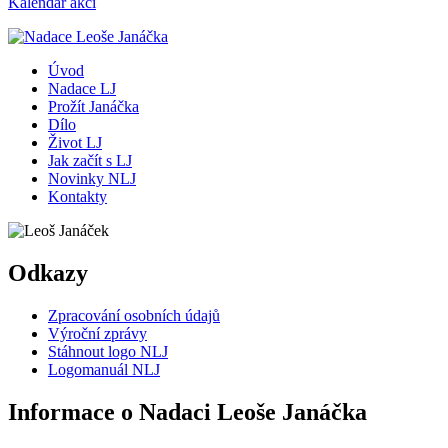
Kalendář akcí
Úvod
Nadace LJ
Prožít Janáčka
Dílo
Život LJ
Jak začít s LJ
Novinky NLJ
Kontakty
Odkazy
Zpracování osobních údajů
Výroční zprávy
Stáhnout logo NLJ
Logomanuál NLJ
Informace o Nadaci Leoše Janáčka