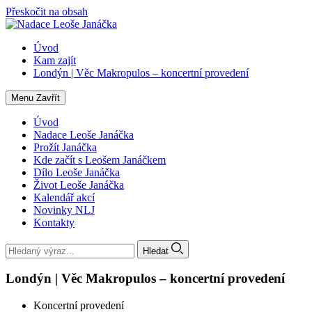
Přeskočit na obsah
Úvod
Kam zajít
Londýn | Věc Makropulos – koncertní provedení
Menu
Zavřít
Úvod
Nadace Leoše Janáčka
Prožít Janáčka
Kde začít s Leošem Janáčkem
Dílo Leoše Janáčka
Život Leoše Janáčka
Kalendář akcí
Novinky NLJ
Kontakty
Hledat
Londýn | Věc Makropulos – koncertní provedení
Koncertní provedení