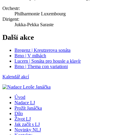
Orchestr:
Philharmonie Luxembourg
Dirigent:
Jukka-Pekka Saraste
Další akce
Bregenz | Kreutzerova sonáta
Brno | V mlhách
Lucern | Sonáta pro housle a klavír
Brno | Thema con variationi
Kalendář akcí
Úvod
Nadace LJ
Prožít Janáčka
Dílo
Život LJ
Jak začít s LJ
Novinky NLJ