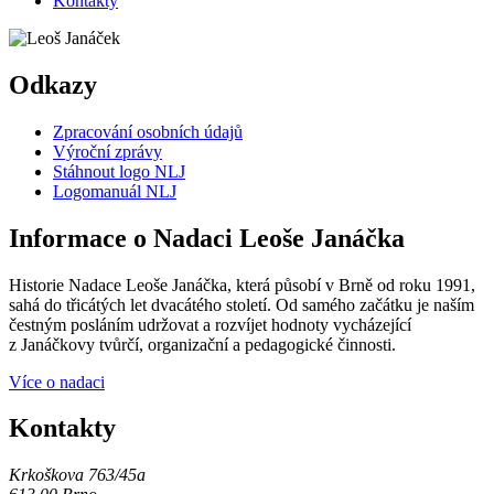
Kontakty
Odkazy
Zpracování osobních údajů
Výroční zprávy
Stáhnout logo NLJ
Logomanuál NLJ
Informace o Nadaci Leoše Janáčka
Historie Nadace Leoše Janáčka, která působí v Brně od roku 1991,
sahá do třicátých let dvacátého století. Od samého začátku je naším
čestným posláním udržovat a rozvíjet hodnoty vycházející
z Janáčkovy tvůrčí, organizační a pedagogické činnosti.
Více o nadaci
Kontakty
Krkoškova 763/45a