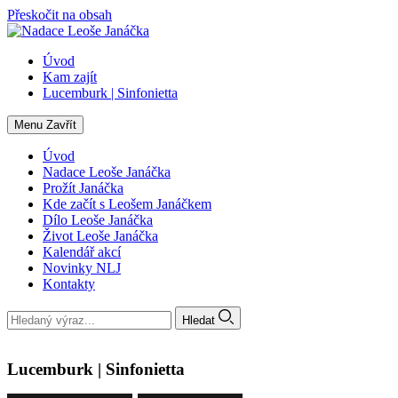
Přeskočit na obsah
Úvod
Kam zajít
Lucemburk | Sinfonietta
Menu
Zavřít
Úvod
Nadace Leoše Janáčka
Prožít Janáčka
Kde začít s Leošem Janáčkem
Dílo Leoše Janáčka
Život Leoše Janáčka
Kalendář akcí
Novinky NLJ
Kontakty
Hledat
Lucemburk | Sinfonietta