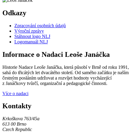
Odkazy
Zpracování osobních údajů
Výroční zprávy
Stáhnout logo NLJ
Logomanuál NLJ
Informace o Nadaci Leoše Janáčka
Historie Nadace Leoše Janáčka, která působí v Brně od roku 1991,
sahá do třicátých let dvacátého století. Od samého začátku je naším
čestným posláním udržovat a rozvíjet hodnoty vycházející
z Janáčkovy tvůrčí, organizační a pedagogické činnosti.
Více o nadaci
Kontakty
Krkoškova 763/45a
613 00 Brno
Czech Republic