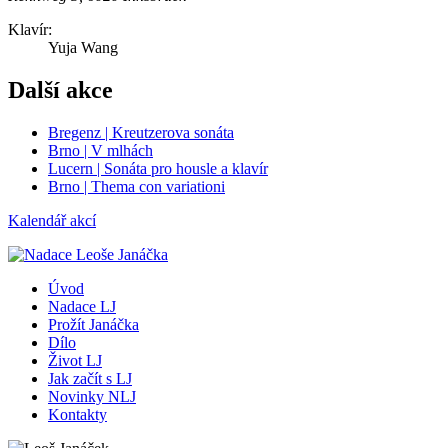
Klavír:
Yuja Wang
Další akce
Bregenz | Kreutzerova sonáta
Brno | V mlhách
Lucern | Sonáta pro housle a klavír
Brno | Thema con variationi
Kalendář akcí
Úvod
Nadace LJ
Prožít Janáčka
Dílo
Život LJ
Jak začít s LJ
Novinky NLJ
Kontakty