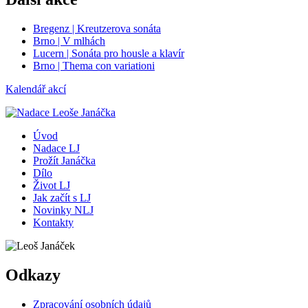
Bregenz | Kreutzerova sonáta
Brno | V mlhách
Lucern | Sonáta pro housle a klavír
Brno | Thema con variationi
Kalendář akcí
Úvod
Nadace LJ
Prožít Janáčka
Dílo
Život LJ
Jak začít s LJ
Novinky NLJ
Kontakty
Odkazy
Zpracování osobních údajů