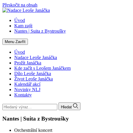
Přeskočit na obsah
Úvod
Kam zajít
Nantes | Suita z Bystroušky
Menu
Zavřít
Úvod
Nadace Leoše Janáčka
Prožít Janáčka
Kde začít s Leošem Janáčkem
Dílo Leoše Janáčka
Život Leoše Janáčka
Kalendář akcí
Novinky NLJ
Kontakty
Hledat
Nantes | Suita z Bystroušky
Orchestrální koncert