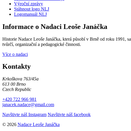
Výroční zprávy
Stáhnout logo NLJ
Logomanuál NLJ
Informace o Nadaci Leoše Janáčka
Historie Nadace Leoše Janáčka, která působí v Brně od roku 1991, sah
tvůrčí, organizační a pedagogické činnosti.
Více o nadaci
Kontakty
Krkoškova 763/45a
613 00 Brno
Czech Republic
+420 722 966 981
janacek.nadace@gmail.com
Navštivte náš Instagram
Navštivte náš facebook
© 2026
Nadace Leoše Janáčka