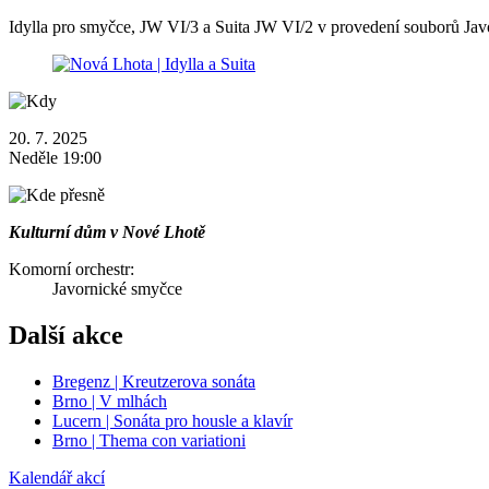
Idylla pro smyčce, JW VI/3 a Suita JW VI/2 v provedení souborů Ja
20. 7. 2025
Neděle 19:00
Kulturní dům v Nové Lhotě
Komorní orchestr:
Javornické smyčce
Další akce
Bregenz | Kreutzerova sonáta
Brno | V mlhách
Lucern | Sonáta pro housle a klavír
Brno | Thema con variationi
Kalendář akcí