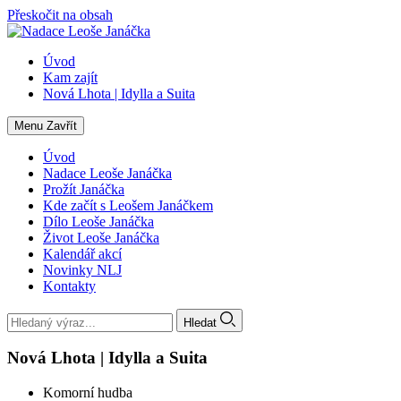
Přeskočit na obsah
Úvod
Kam zajít
Nová Lhota | Idylla a Suita
Menu
Zavřít
Úvod
Nadace Leoše Janáčka
Prožít Janáčka
Kde začít s Leošem Janáčkem
Dílo Leoše Janáčka
Život Leoše Janáčka
Kalendář akcí
Novinky NLJ
Kontakty
Hledat
Nová Lhota | Idylla a Suita
Komorní hudba