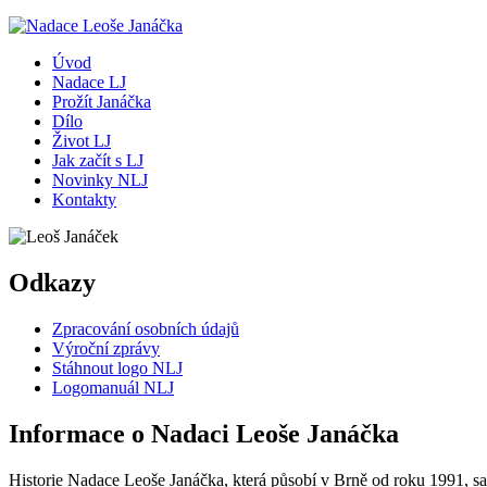
Úvod
Nadace LJ
Prožít Janáčka
Dílo
Život LJ
Jak začít s LJ
Novinky NLJ
Kontakty
Odkazy
Zpracování osobních údajů
Výroční zprávy
Stáhnout logo NLJ
Logomanuál NLJ
Informace o Nadaci Leoše Janáčka
Historie Nadace Leoše Janáčka, která působí v Brně od roku 1991, sah