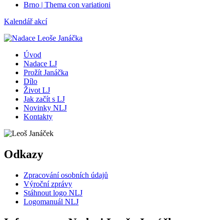
Brno | Thema con variationi
Kalendář akcí
Úvod
Nadace LJ
Prožít Janáčka
Dílo
Život LJ
Jak začít s LJ
Novinky NLJ
Kontakty
Odkazy
Zpracování osobních údajů
Výroční zprávy
Stáhnout logo NLJ
Logomanuál NLJ