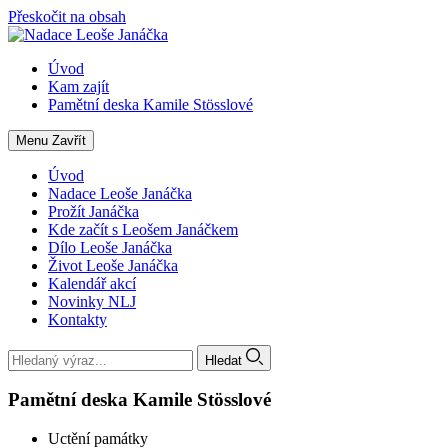
Přeskočit na obsah
Úvod
Kam zajít
Pamětní deska Kamile Stösslové
Menu
Zavřít
Úvod
Nadace Leoše Janáčka
Prožít Janáčka
Kde začít s Leošem Janáčkem
Dílo Leoše Janáčka
Život Leoše Janáčka
Kalendář akcí
Novinky NLJ
Kontakty
Hledat
Pamětní deska Kamile Stösslové
Uctění památky