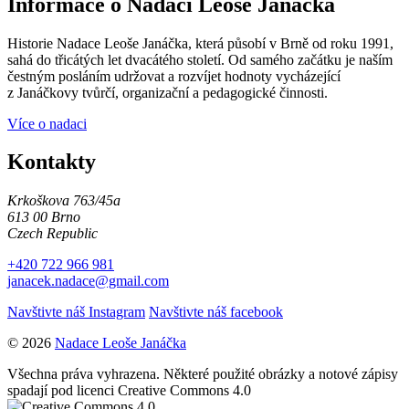
Informace o Nadaci Leoše Janáčka
Historie Nadace Leoše Janáčka, která působí v Brně od roku 1991,
sahá do třicátých let dvacátého století. Od samého začátku je naším
čestným posláním udržovat a rozvíjet hodnoty vycházející
z Janáčkovy tvůrčí, organizační a pedagogické činnosti.
Více o nadaci
Kontakty
Krkoškova 763/45a
613 00 Brno
Czech Republic
+420 722 966 981
janacek.nadace@gmail.com
Navštivte náš Instagram
Navštivte náš facebook
© 2026
Nadace Leoše Janáčka
Všechna práva vyhrazena. Některé použité obrázky a notové zápisy
spadají pod licenci Creative Commons 4.0