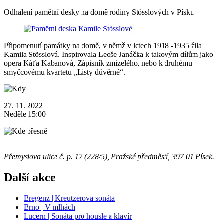
Odhalení pamětní desky na domě rodiny Stösslových v Písku
Připomenutí památky na domě, v němž v letech 1918 -1935 žila
Kamila Stösslová. Inspirovala Leoše Janáčka k takovým dílům jako
opera Káťa Kabanová, Zápisník zmizelého, nebo k druhému
smyčcovému kvartetu „Listy důvěrné“.
27. 11. 2022
Neděle 15:00
Přemyslova ulice č. p. 17 (228/5), Pražské předměstí, 397 01 Písek.
Další akce
Bregenz | Kreutzerova sonáta
Brno | V mlhách
Lucern | Sonáta pro housle a klavír