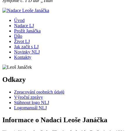
Symfonie č. 1 D dur „Titan“
Úvod
Nadace LJ
Prožít Janáčka
Dílo
Život LJ
Jak začít s LJ
Novinky NLJ
Kontakty
Odkazy
Zpracování osobních údajů
Výroční zprávy
Stáhnout logo NLJ
Logomanuál NLJ
Informace o Nadaci Leoše Janáčka