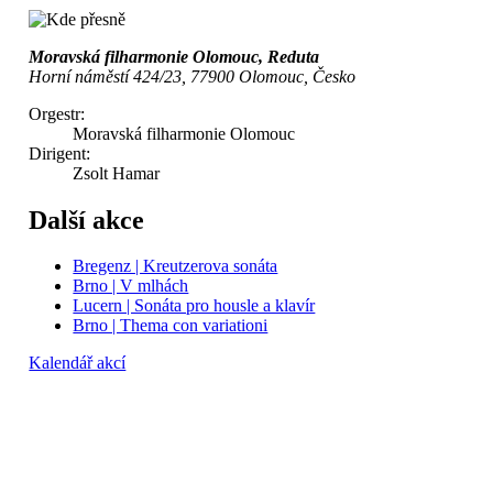
Moravská filharmonie Olomouc, Reduta
Horní náměstí 424/23, 77900 Olomouc, Česko
Orgestr:
Moravská filharmonie Olomouc
Dirigent:
Zsolt Hamar
Další akce
Bregenz | Kreutzerova sonáta
Brno | V mlhách
Lucern | Sonáta pro housle a klavír
Brno | Thema con variationi
Kalendář akcí