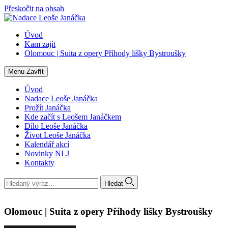
Přeskočit na obsah
Úvod
Kam zajít
Olomouc | Suita z opery Příhody lišky Bystroušky
Menu
Zavřít
Úvod
Nadace Leoše Janáčka
Prožít Janáčka
Kde začít s Leošem Janáčkem
Dílo Leoše Janáčka
Život Leoše Janáčka
Kalendář akcí
Novinky NLJ
Kontakty
Hledat
Olomouc | Suita z opery Příhody lišky Bystroušky