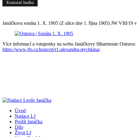
Komorní hudba
Janáčkova sonáta 1. X. 1905 (Z ulice dne 1. října 1905) JW VIII/19 
Více informací a vstupenky na webu Janáčkovy filharmonie Ostrava:
https://www.jfo.cz/koncert/r1-alexandra-stychkina/
Úvod
Nadace LJ
Prožít Janáčka
Dílo
Život LJ