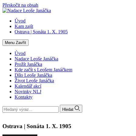
Přeskočit na obsah
Úvod
Kam zajít
Ostrava | Sonáta 1. X. 1905
Menu
Zavřít
Úvod
Nadace Leoše Janáčka
Prožít Janáčka
Kde začít s Leošem Janáčkem
Dílo Leoše Janáčka
Život Leoše Janáčka
Kalendář akcí
Novinky NLJ
Kontakty
Hledat
Ostrava | Sonáta 1. X. 1905