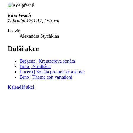
Kino Vesmír
Zahradní 1741/17, Ostrava
Klavír:
Alexandra Stychkina
Další akce
Bregenz | Kreutzerova sonáta
Brno | V mlhách
Lucern | Sonáta pro housle a klavír
Brno | Thema con variationi
Kalendář akcí