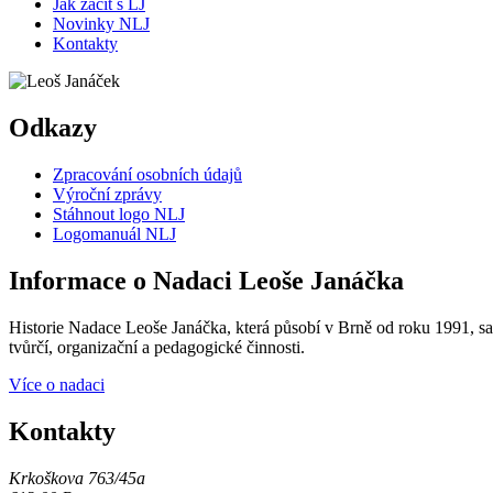
Jak začít s LJ
Novinky NLJ
Kontakty
Odkazy
Zpracování osobních údajů
Výroční zprávy
Stáhnout logo NLJ
Logomanuál NLJ
Informace o Nadaci Leoše Janáčka
Historie Nadace Leoše Janáčka, která působí v Brně od roku 1991, sah
tvůrčí, organizační a pedagogické činnosti.
Více o nadaci
Kontakty
Krkoškova 763/45a