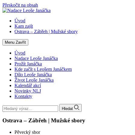
Přeskočit na obsah
Úvod
Kam zajít
Ostrava – Zábřeh | Mužské sbory
Menu
Zavřít
Úvod
Nadace Leoše Janáčka
Prožít Janáčka
Kde začít s Leošem Janáčkem
Dílo Leoše Janáčka
Život Leoše Janáčka
Kalendář akcí
Novinky NLJ
Kontakty
Hledat
Ostrava – Zábřeh | Mužské sbory
Pěvecký sbor