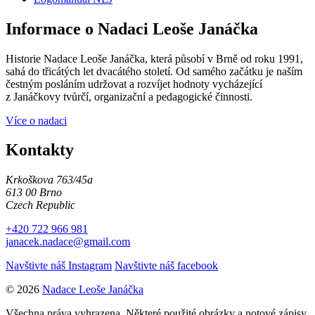
Informace o Nadaci Leoše Janáčka
Historie Nadace Leoše Janáčka, která působí v Brně od roku 1991,
sahá do třicátých let dvacátého století. Od samého začátku je naším
čestným posláním udržovat a rozvíjet hodnoty vycházející
z Janáčkovy tvůrčí, organizační a pedagogické činnosti.
Více o nadaci
Kontakty
Krkoškova 763/45a
613 00 Brno
Czech Republic
+420 722 966 981
janacek.nadace@gmail.com
Navštivte náš Instagram
Navštivte náš facebook
© 2026
Nadace Leoše Janáčka
Všechna práva vyhrazena. Některé použité obrázky a notové zápisy