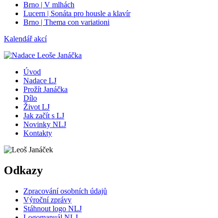
Brno | V mlhách
Lucern | Sonáta pro housle a klavír
Brno | Thema con variationi
Kalendář akcí
Úvod
Nadace LJ
Prožít Janáčka
Dílo
Život LJ
Jak začít s LJ
Novinky NLJ
Kontakty
Odkazy
Zpracování osobních údajů
Výroční zprávy
Stáhnout logo NLJ
Logomanuál NLJ