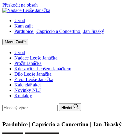
Přeskočit na obsah
Úvod
Kam zajít
Pardubice | Capriccio a Concertino | Jan Jiraský
Menu
Zavřít
Úvod
Nadace Leoše Janáčka
Prožít Janáčka
Kde začít s Leošem Janáčkem
Dílo Leoše Janáčka
Život Leoše Janáčka
Kalendář akcí
Novinky NLJ
Kontakty
Hledat
Pardubice | Capriccio a Concertino | Jan Jiraský