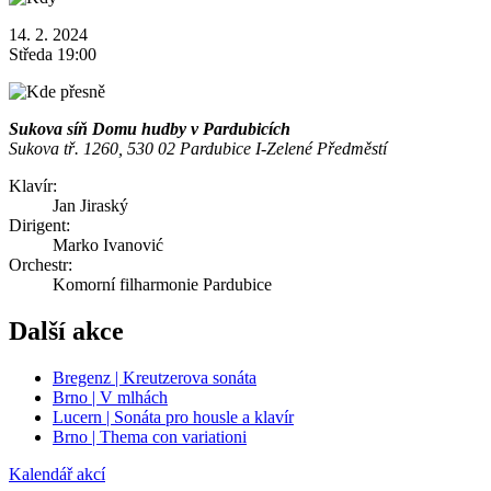
14. 2. 2024
Středa 19:00
Sukova síň Domu hudby v Pardubicích
Sukova tř. 1260, 530 02 Pardubice I-Zelené Předměstí
Klavír:
Jan Jiraský
Dirigent:
Marko Ivanović
Orchestr:
Komorní filharmonie Pardubice
Další akce
Bregenz | Kreutzerova sonáta
Brno | V mlhách
Lucern | Sonáta pro housle a klavír
Brno | Thema con variationi
Kalendář akcí