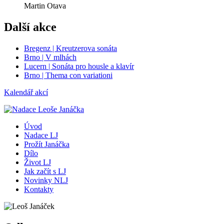
Martin Otava
Další akce
Bregenz | Kreutzerova sonáta
Brno | V mlhách
Lucern | Sonáta pro housle a klavír
Brno | Thema con variationi
Kalendář akcí
Úvod
Nadace LJ
Prožít Janáčka
Dílo
Život LJ
Jak začít s LJ
Novinky NLJ
Kontakty