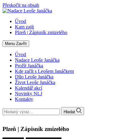
Přeskočit na obsah
Úvod
Kam zajít
Plzeň | Zápisník zmizelého
Menu
Zavřít
Úvod
Nadace Leoše Janáčka
Prožít Janáčka
Kde začít s Leošem Janáčkem
Dílo Leoše Janáčka
Život Leoše Janáčka
Kalendář akcí
Novinky NLJ
Kontakty
Hledat
Plzeň | Zápisník zmizelého