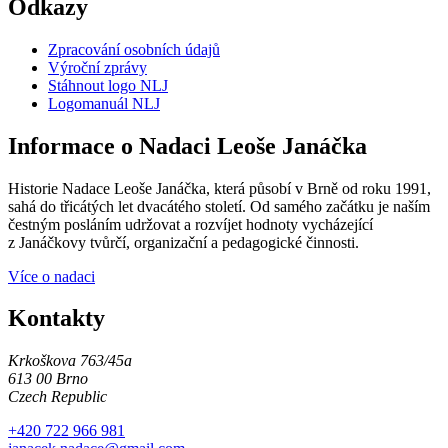
Odkazy
Zpracování osobních údajů
Výroční zprávy
Stáhnout logo NLJ
Logomanuál NLJ
Informace o Nadaci Leoše Janáčka
Historie Nadace Leoše Janáčka, která působí v Brně od roku 1991,
sahá do třicátých let dvacátého století. Od samého začátku je naším
čestným posláním udržovat a rozvíjet hodnoty vycházející
z Janáčkovy tvůrčí, organizační a pedagogické činnosti.
Více o nadaci
Kontakty
Krkoškova 763/45a
613 00 Brno
Czech Republic
+420 722 966 981