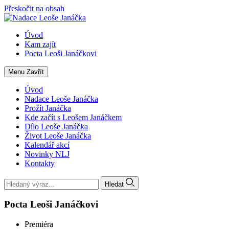
Přeskočit na obsah
Úvod
Kam zajít
Pocta Leoši Janáčkovi
Menu
Zavřít
Úvod
Nadace Leoše Janáčka
Prožít Janáčka
Kde začít s Leošem Janáčkem
Dílo Leoše Janáčka
Život Leoše Janáčka
Kalendář akcí
Novinky NLJ
Kontakty
Hledat
Pocta Leoši Janáčkovi
Premiéra