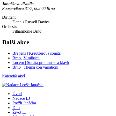
Janáčkovo divadlo
Rooseveltova 31/7, 602 00 Brno
Dirigent:
Dennis Russell Davies
Orchestr:
Filharmonie Brno
Další akce
Bregenz | Kreutzerova sonáta
Brno | V mlhách
Lucern | Sonáta pro housle a klavír
Brno | Thema con variationi
Kalendář akcí
Úvod
Nadace LJ
Prožít Janáčka
Dílo
Život LJ