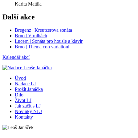
Karita Mattila
Další akce
Bregenz | Kreutzerova sonáta
Brno | V mlhách
Lucern | Sonáta pro housle a klavír
Brno | Thema con variationi
Kalendář akcí
Úvod
Nadace LJ
Prožít Janáčka
Dílo
Život LJ
Jak začít s LJ
Novinky NLJ
Kontakty