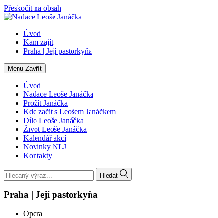
Přeskočit na obsah
Úvod
Kam zajít
Praha | Její pastorkyňa
Menu
Zavřít
Úvod
Nadace Leoše Janáčka
Prožít Janáčka
Kde začít s Leošem Janáčkem
Dílo Leoše Janáčka
Život Leoše Janáčka
Kalendář akcí
Novinky NLJ
Kontakty
Hledat
Praha | Její pastorkyňa
Opera