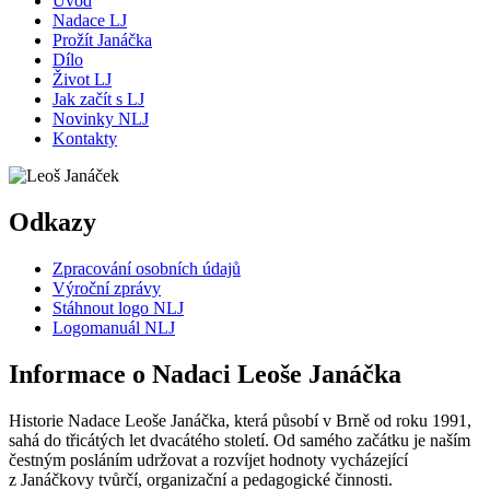
Úvod
Nadace LJ
Prožít Janáčka
Dílo
Život LJ
Jak začít s LJ
Novinky NLJ
Kontakty
Odkazy
Zpracování osobních údajů
Výroční zprávy
Stáhnout logo NLJ
Logomanuál NLJ
Informace o Nadaci Leoše Janáčka
Historie Nadace Leoše Janáčka, která působí v Brně od roku 1991,
sahá do třicátých let dvacátého století. Od samého začátku je naším
čestným posláním udržovat a rozvíjet hodnoty vycházející
z Janáčkovy tvůrčí, organizační a pedagogické činnosti.