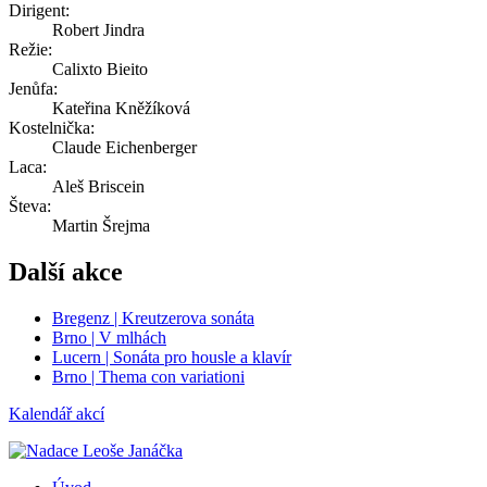
Dirigent:
Robert Jindra
Režie:
Calixto Bieito
Jenůfa:
Kateřina Kněžíková
Kostelnička:
Claude Eichenberger
Laca:
Aleš Briscein
Števa:
Martin Šrejma
Další akce
Bregenz | Kreutzerova sonáta
Brno | V mlhách
Lucern | Sonáta pro housle a klavír
Brno | Thema con variationi
Kalendář akcí