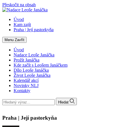
Přeskočit na obsah
Úvod
Kam zajít
Praha | Její pastorkyňa
Menu
Zavřít
Úvod
Nadace Leoše Janáčka
Prožít Janáčka
Kde začít s Leošem Janáčkem
Dílo Leoše Janáčka
Život Leoše Janáčka
Kalendář akcí
Novinky NLJ
Kontakty
Hledat
Praha | Její pastorkyňa