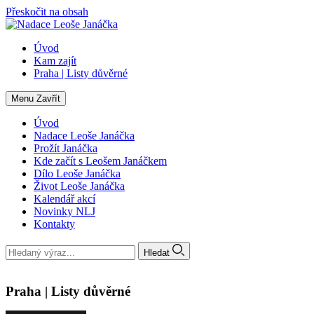
Přeskočit na obsah
Úvod
Kam zajít
Praha | Listy důvěrné
Menu
Zavřít
Úvod
Nadace Leoše Janáčka
Prožít Janáčka
Kde začít s Leošem Janáčkem
Dílo Leoše Janáčka
Život Leoše Janáčka
Kalendář akcí
Novinky NLJ
Kontakty
Hledat
Praha | Listy důvěrné