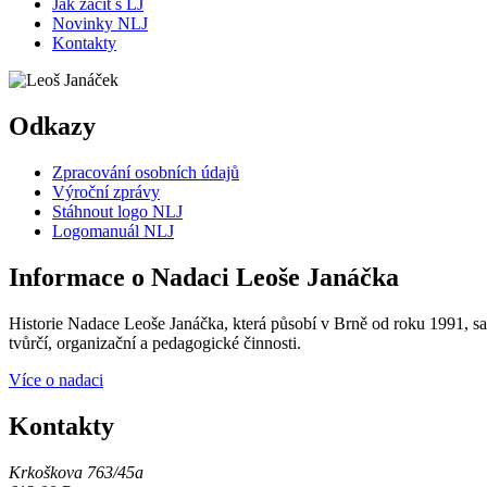
Jak začít s LJ
Novinky NLJ
Kontakty
Odkazy
Zpracování osobních údajů
Výroční zprávy
Stáhnout logo NLJ
Logomanuál NLJ
Informace o Nadaci Leoše Janáčka
Historie Nadace Leoše Janáčka, která působí v Brně od roku 1991, sah
tvůrčí, organizační a pedagogické činnosti.
Více o nadaci
Kontakty
Krkoškova 763/45a