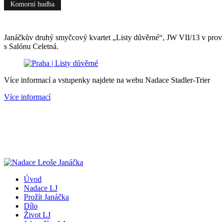
Komorní hudba
Janáčkův druhý smyčcový kvartet „Listy důvěrné“, JW VII/13 v prov
s Salónu Celetná.
Více informací a vstupenky najdete na webu Nadace Stadler-Trier
Více informací
Úvod
Nadace LJ
Prožít Janáčka
Dílo
Život LJ