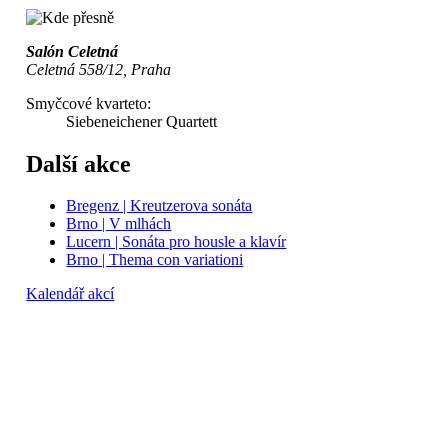
Salón Celetná
Celetná 558/12, Praha
Smyčcové kvarteto:
Siebeneichener Quartett
Další akce
Bregenz | Kreutzerova sonáta
Brno | V mlhách
Lucern | Sonáta pro housle a klavír
Brno | Thema con variationi
Kalendář akcí