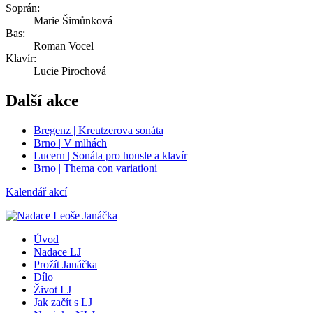
Soprán:
Marie Šimůnková
Bas:
Roman Vocel
Klavír:
Lucie Pirochová
Další akce
Bregenz | Kreutzerova sonáta
Brno | V mlhách
Lucern | Sonáta pro housle a klavír
Brno | Thema con variationi
Kalendář akcí
Úvod
Nadace LJ
Prožít Janáčka
Dílo
Život LJ
Jak začít s LJ