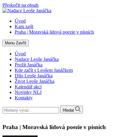
Přeskočit na obsah
Úvod
Kam zajít
Praha | Moravská lidová poezie v písních
Menu
Zavřít
Úvod
Nadace Leoše Janáčka
Prožít Janáčka
Kde začít s Leošem Janáčkem
Dílo Leoše Janáčka
Život Leoše Janáčka
Kalendář akcí
Novinky NLJ
Kontakty
Hledat
Praha | Moravská lidová poezie v písních