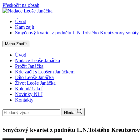
Přeskočit na obsah
Úvod
Kam zajít
Smyčcový kvartet z podnětu L.N.Tolstého Kreutzerovy sonáty
Menu
Zavřít
Úvod
Nadace Leoše Janáčka
Prožít Janáčka
Kde začít s Leošem Janáčkem
Dílo Leoše Janáčka
Život Leoše Janáčka
Kalendář akcí
Novinky NLJ
Kontakty
Hledat
Smyčcový kvartet z podnětu L.N.Tolstého Kreutzerov