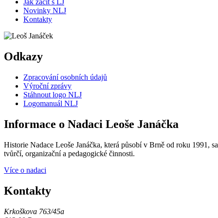
Jak začít s LJ
Novinky NLJ
Kontakty
Odkazy
Zpracování osobních údajů
Výroční zprávy
Stáhnout logo NLJ
Logomanuál NLJ
Informace o Nadaci Leoše Janáčka
Historie Nadace Leoše Janáčka, která působí v Brně od roku 1991, sah
tvůrčí, organizační a pedagogické činnosti.
Více o nadaci
Kontakty
Krkoškova 763/45a