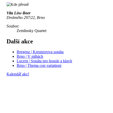
Vila Löw-Beer
Drobného 297/22, Brno
Soubor:
Zemlinsky Quartet
Další akce
Bregenz | Kreutzerova sonáta
Brno | V mlhách
Lucern | Sonáta pro housle a klavír
Brno | Thema con variationi
Kalendář akcí