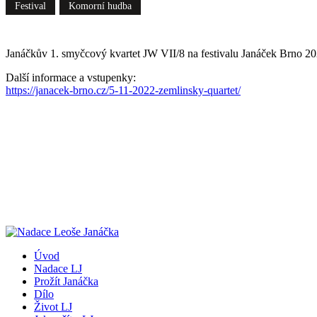
Festival
Komorní hudba
Janáčkův 1. smyčcový kvartet JW VII/8 na festivalu Janáček Brno 2
Další informace a vstupenky:
https://janacek-brno.cz/5-11-2022-zemlinsky-quartet/
Úvod
Nadace LJ
Prožít Janáčka
Dílo
Život LJ