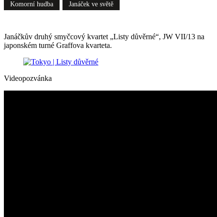
Komorní hudba
Janáček ve světě
Janáčkův druhý smyčcový kvartet „Listy důvěrné“, JW VII/13 na
japonském turné Graffova kvarteta.
Videopozvánka