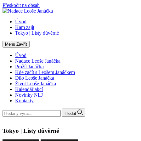
Přeskočit na obsah
Úvod
Kam zajít
Tokyo | Listy důvěrné
Menu
Zavřít
Úvod
Nadace Leoše Janáčka
Prožít Janáčka
Kde začít s Leošem Janáčkem
Dílo Leoše Janáčka
Život Leoše Janáčka
Kalendář akcí
Novinky NLJ
Kontakty
Hledat
Tokyo | Listy důvěrné