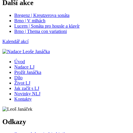
Další akce
Bregenz | Kreutzerova sonáta
Brno | V mlhách
Lucern | Sonáta pro housle a klavír
Brno | Thema con variationi
Kalendář akcí
Úvod
Nadace LJ
Prožít Janáčka
Dílo
Život LJ
Jak začít s LJ
Novinky NLJ
Kontakty
Odkazy