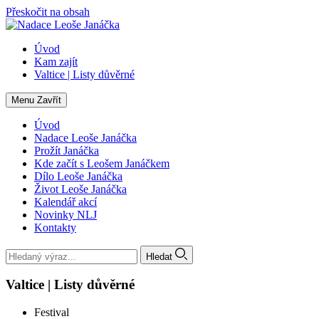
Přeskočit na obsah
Úvod
Kam zajít
Valtice | Listy důvěrné
Menu
Zavřít
Úvod
Nadace Leoše Janáčka
Prožít Janáčka
Kde začít s Leošem Janáčkem
Dílo Leoše Janáčka
Život Leoše Janáčka
Kalendář akcí
Novinky NLJ
Kontakty
Hledat
Valtice | Listy důvěrné
Festival