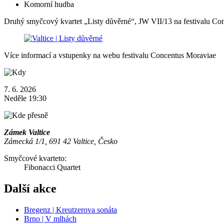
Komorní hudba
Druhý smyčcový kvartet „Listy důvěrné“, JW VII/13 na festivalu Co
Více informací a vstupenky na webu festivalu Concentus Moraviae
7. 6. 2026
Neděle 19:30
Zámek Valtice
Zámecká 1/1, 691 42 Valtice, Česko
Smyčcové kvarteto:
Fibonacci Quartet
Další akce
Bregenz | Kreutzerova sonáta
Brno | V mlhách