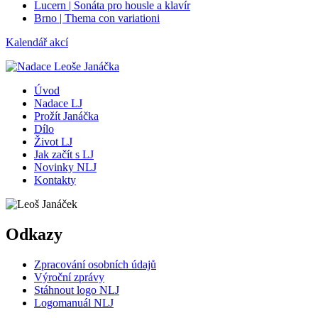
Lucern | Sonáta pro housle a klavír
Brno | Thema con variationi
Kalendář akcí
Úvod
Nadace LJ
Prožít Janáčka
Dílo
Život LJ
Jak začít s LJ
Novinky NLJ
Kontakty
Odkazy
Zpracování osobních údajů
Výroční zprávy
Stáhnout logo NLJ
Logomanuál NLJ