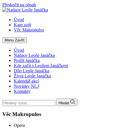
Přeskočit na obsah
Úvod
Kam zajít
Věc Makropulos
Menu
Zavřít
Úvod
Nadace Leoše Janáčka
Prožít Janáčka
Kde začít s Leošem Janáčkem
Dílo Leoše Janáčka
Život Leoše Janáčka
Kalendář akcí
Novinky NLJ
Kontakty
Hledat
Věc Makropulos
Opera