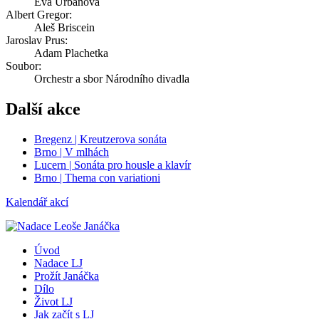
Eva Urbanová
Albert Gregor:
Aleš Briscein
Jaroslav Prus:
Adam Plachetka
Soubor:
Orchestr a sbor Národního divadla
Další akce
Bregenz | Kreutzerova sonáta
Brno | V mlhách
Lucern | Sonáta pro housle a klavír
Brno | Thema con variationi
Kalendář akcí
Úvod
Nadace LJ
Prožít Janáčka
Dílo
Život LJ
Jak začít s LJ