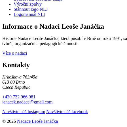
Výroční zprávy
Stáhnout logo NLJ
Logomanuál NLJ
Informace o Nadaci Leoše Janáčka
Historie Nadace Leoše Janáčka, která působí v Brně od roku 1991, sah
tvůrčí, organizační a pedagogické činnosti.
Více o nadaci
Kontakty
Krkoškova 763/45a
613 00 Brno
Czech Republic
+420 722 966 981
janacek.nadace@gmail.com
Navštivte náš Instagram
Navštivte náš facebook
© 2026
Nadace Leoše Janáčka