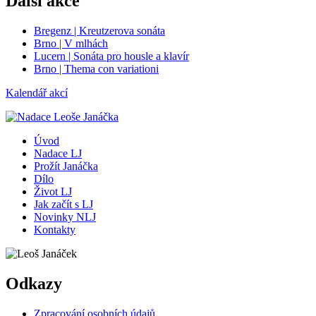
Další akce
Bregenz | Kreutzerova sonáta
Brno | V mlhách
Lucern | Sonáta pro housle a klavír
Brno | Thema con variationi
Kalendář akcí
Úvod
Nadace LJ
Prožít Janáčka
Dílo
Život LJ
Jak začít s LJ
Novinky NLJ
Kontakty
Odkazy
Zpracování osobních údajů