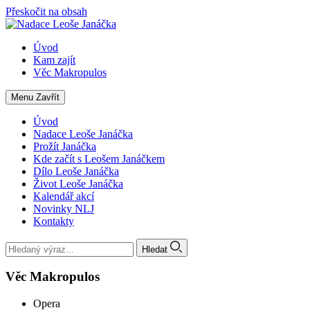
Přeskočit na obsah
Úvod
Kam zajít
Věc Makropulos
Menu
Zavřít
Úvod
Nadace Leoše Janáčka
Prožít Janáčka
Kde začít s Leošem Janáčkem
Dílo Leoše Janáčka
Život Leoše Janáčka
Kalendář akcí
Novinky NLJ
Kontakty
Hledat
Věc Makropulos
Opera