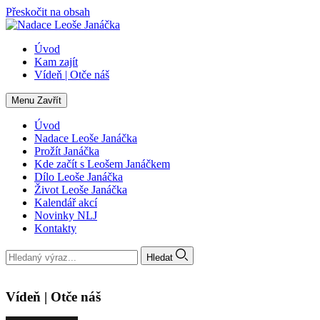
Přeskočit na obsah
Úvod
Kam zajít
Vídeň | Otče náš
Menu
Zavřít
Úvod
Nadace Leoše Janáčka
Prožít Janáčka
Kde začít s Leošem Janáčkem
Dílo Leoše Janáčka
Život Leoše Janáčka
Kalendář akcí
Novinky NLJ
Kontakty
Hledat
Vídeň | Otče náš