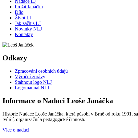
Nadace LJ
Prožít Janáčka
Dílo
Život LJ
Jak začít s LJ
Novinky NLJ
Kontakty
Odkazy
Zpracování osobních údajů
Výroční zprávy
Stáhnout logo NLJ
Logomanuál NLJ
Informace o Nadaci Leoše Janáčka
Historie Nadace Leoše Janáčka, která působí v Brně od roku 1991, sah
tvůrčí, organizační a pedagogické činnosti.
Více o nadaci