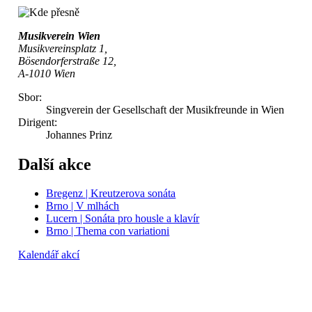
Musikverein Wien
Musikvereinsplatz 1,
Bösendorferstraße 12,
A-1010 Wien
Sbor:
Singverein der Gesellschaft der Musikfreunde in Wien
Dirigent:
Johannes Prinz
Další akce
Bregenz | Kreutzerova sonáta
Brno | V mlhách
Lucern | Sonáta pro housle a klavír
Brno | Thema con variationi
Kalendář akcí