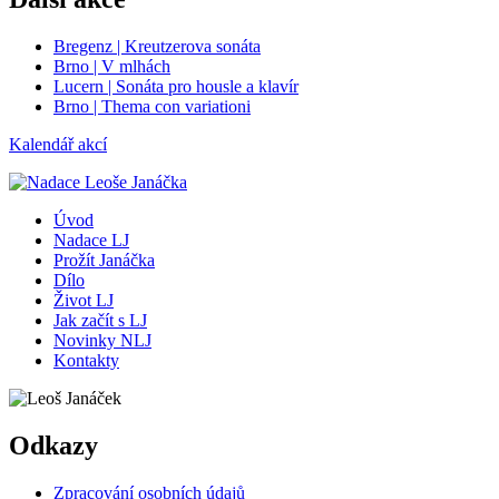
Bregenz | Kreutzerova sonáta
Brno | V mlhách
Lucern | Sonáta pro housle a klavír
Brno | Thema con variationi
Kalendář akcí
Úvod
Nadace LJ
Prožít Janáčka
Dílo
Život LJ
Jak začít s LJ
Novinky NLJ
Kontakty
Odkazy
Zpracování osobních údajů