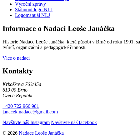
Výroční zprávy
Stáhnout logo NLJ
Logomanuál NLJ
Informace o Nadaci Leoše Janáčka
Historie Nadace Leoše Janáčka, která působí v Brně od roku 1991, sah
tvůrčí, organizační a pedagogické činnosti.
Více o nadaci
Kontakty
Krkoškova 763/45a
613 00 Brno
Czech Republic
+420 722 966 981
janacek.nadace@gmail.com
Navštivte náš Instagram
Navštivte náš facebook
© 2026
Nadace Leoše Janáčka