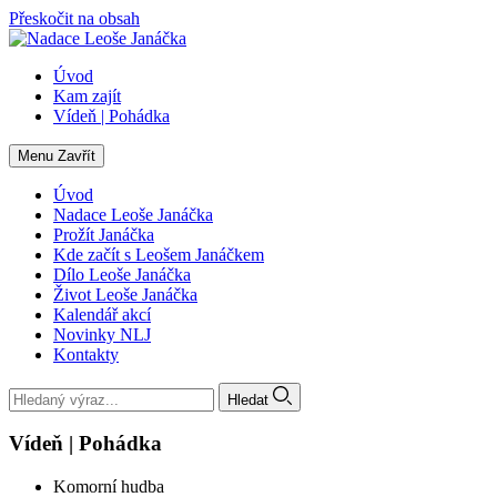
Přeskočit na obsah
Úvod
Kam zajít
Vídeň | Pohádka
Menu
Zavřít
Úvod
Nadace Leoše Janáčka
Prožít Janáčka
Kde začít s Leošem Janáčkem
Dílo Leoše Janáčka
Život Leoše Janáčka
Kalendář akcí
Novinky NLJ
Kontakty
Hledat
Vídeň | Pohádka
Komorní hudba