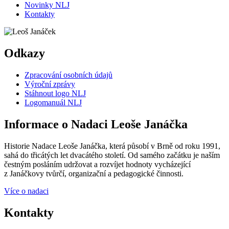
Novinky NLJ
Kontakty
Odkazy
Zpracování osobních údajů
Výroční zprávy
Stáhnout logo NLJ
Logomanuál NLJ
Informace o Nadaci Leoše Janáčka
Historie Nadace Leoše Janáčka, která působí v Brně od roku 1991,
sahá do třicátých let dvacátého století. Od samého začátku je naším
čestným posláním udržovat a rozvíjet hodnoty vycházející
z Janáčkovy tvůrčí, organizační a pedagogické činnosti.
Více o nadaci
Kontakty