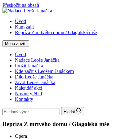
Přeskočit na obsah
Úvod
Kam zajít
Repríza Z mrtvého domu / Glagolská mše
Menu
Zavřít
Úvod
Nadace Leoše Janáčka
Prožít Janáčka
Kde začít s Leošem Janáčkem
Dílo Leoše Janáčka
Život Leoše Janáčka
Kalendář akcí
Novinky NLJ
Kontakty
Hledat
Repríza Z mrtvého domu / Glagolská mše
Opera