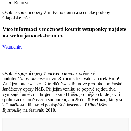
Repríza
Osobité spojení opery Z mrtvého domu a scénické podoby
Glagolské mše.
Více informací s možností koupit vstupenky najdete
na webu janacek-brno.cz
Vstupenky
Osobité spojení opery
Z mrtvého domu
a scénické
podoby
Glagolské mše
otevře 8. ročník festivalu Janáček Brno!
Zahájení bude – jako již tradičně – patřit nové produkci brněnské
Janáčkovy opery NdB. Při jejím vzniku se poprvé sejdou dva
vynikající umělci – dirigent Jakub Hrůša, pro nějž to bude první
spolupráce s brněnským souborem, a režisér Jiří Heřman, který se
k Janáčkovu dílu vrací po úspěšné inscenaci
Příhod lišky
Bystroušky
na festivalu 2018.