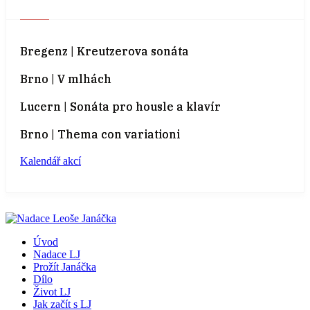
Bregenz | Kreutzerova sonáta
Brno | V mlhách
Lucern | Sonáta pro housle a klavír
Brno | Thema con variationi
Kalendář akcí
Úvod
Nadace LJ
Prožít Janáčka
Dílo
Život LJ
Jak začít s LJ