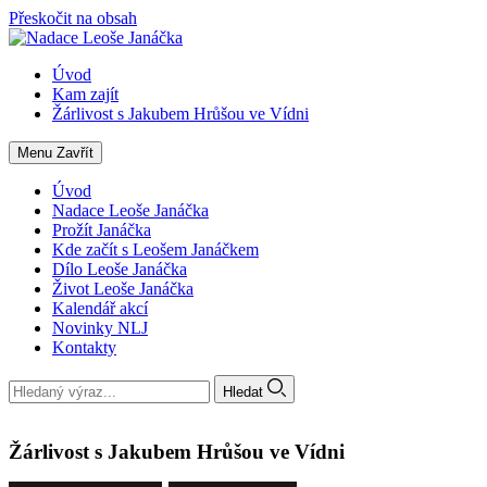
Přeskočit na obsah
Úvod
Kam zajít
Žárlivost s Jakubem Hrůšou ve Vídni
Menu
Zavřít
Úvod
Nadace Leoše Janáčka
Prožít Janáčka
Kde začít s Leošem Janáčkem
Dílo Leoše Janáčka
Život Leoše Janáčka
Kalendář akcí
Novinky NLJ
Kontakty
Hledat
Žárlivost s Jakubem Hrůšou ve Vídni