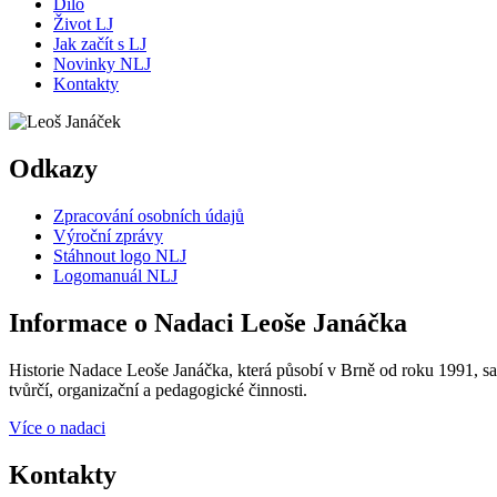
Dílo
Život LJ
Jak začít s LJ
Novinky NLJ
Kontakty
Odkazy
Zpracování osobních údajů
Výroční zprávy
Stáhnout logo NLJ
Logomanuál NLJ
Informace o Nadaci Leoše Janáčka
Historie Nadace Leoše Janáčka, která působí v Brně od roku 1991, sah
tvůrčí, organizační a pedagogické činnosti.
Více o nadaci
Kontakty