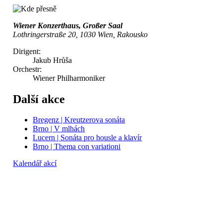
Wiener Konzerthaus, Großer Saal
Lothringerstraße 20, 1030 Wien, Rakousko
Dirigent:
Jakub Hrůša
Orchestr:
Wiener Philharmoniker
Další akce
Bregenz | Kreutzerova sonáta
Brno | V mlhách
Lucern | Sonáta pro housle a klavír
Brno | Thema con variationi
Kalendář akcí