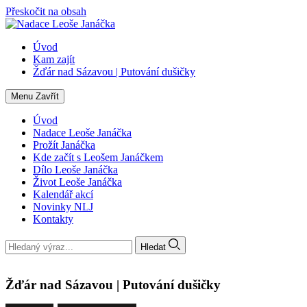
Přeskočit na obsah
Úvod
Kam zajít
Žďár nad Sázavou | Putování dušičky
Menu
Zavřít
Úvod
Nadace Leoše Janáčka
Prožít Janáčka
Kde začít s Leošem Janáčkem
Dílo Leoše Janáčka
Život Leoše Janáčka
Kalendář akcí
Novinky NLJ
Kontakty
Hledat
Žďár nad Sázavou | Putování dušičky