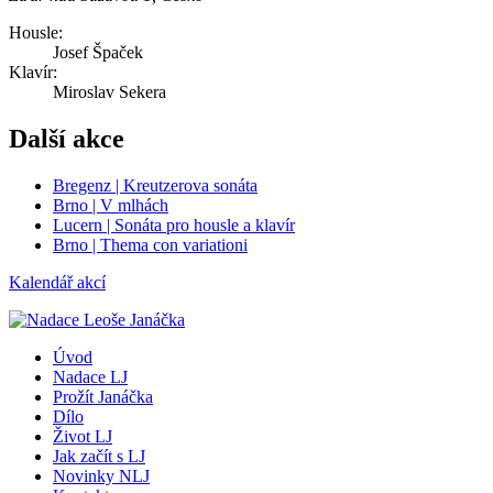
Housle:
Josef Špaček
Klavír:
Miroslav Sekera
Další akce
Bregenz | Kreutzerova sonáta
Brno | V mlhách
Lucern | Sonáta pro housle a klavír
Brno | Thema con variationi
Kalendář akcí
Úvod
Nadace LJ
Prožít Janáčka
Dílo
Život LJ
Jak začít s LJ
Novinky NLJ