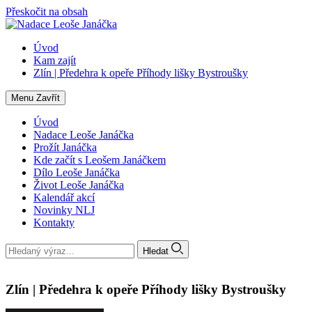
Přeskočit na obsah
Úvod
Kam zajít
Zlín | Předehra k opeře Příhody lišky Bystroušky
Menu
Zavřít
Úvod
Nadace Leoše Janáčka
Prožít Janáčka
Kde začít s Leošem Janáčkem
Dílo Leoše Janáčka
Život Leoše Janáčka
Kalendář akcí
Novinky NLJ
Kontakty
Hledat
Zlín | Předehra k opeře Příhody lišky Bystroušky