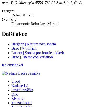
nám. T. G. Masaryka 5556, 760 01 Zlín-Zlín 1, Česko
Dirigent:
Robert Kružík
Orchestr:
Filharmonie Bohuslava Martinů
Další akce
Bregenz | Kreutzerova sonáta
Brno | V mlhách
Lucern | Sonáta pro housle a klavír
Brno | Thema con variationi
Kalendář akcí
Úvod
Nadace LJ
Prožít Janáčka
Dílo
Život LJ
Jak začít s LJ