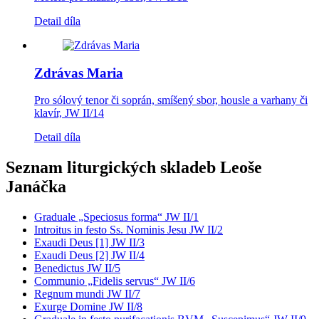
Detail díla
Zdrávas Maria
Pro sólový tenor či soprán, smíšený sbor, housle a varhany či
klavír, JW II/14
Detail díla
Seznam liturgických skladeb Leoše
Janáčka
Graduale „Speciosus forma“ JW II/1
Introitus in festo Ss. Nominis Jesu JW II/2
Exaudi Deus [1] JW II/3
Exaudi Deus [2] JW II/4
Benedictus JW II/5
Communio „Fidelis servus“ JW II/6
Regnum mundi JW II/7
Exurge Domine JW II/8