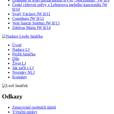
Graduale in festo purifacationis BVM „Suscepimus“ JW II/9
České církevní zpěvy z Lehnerova mešního kancionálu JW
II/10
Svatý Václave JW II/11
Constitues JW II/12
Veni Sancte Spiritus JW II/13
Zdrávas Maria JW II/14
Úvod
Nadace LJ
Prožít Janáčka
Dílo
Život LJ
Jak začít s LJ
Novinky NLJ
Kontakty
Odkazy
Zpracování osobních údajů
Výroční zprávy