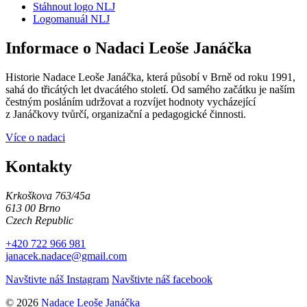
Stáhnout logo NLJ
Logomanuál NLJ
Informace o Nadaci Leoše Janáčka
Historie Nadace Leoše Janáčka, která působí v Brně od roku 1991,
sahá do třicátých let dvacátého století. Od samého začátku je naším
čestným posláním udržovat a rozvíjet hodnoty vycházející
z Janáčkovy tvůrčí, organizační a pedagogické činnosti.
Více o nadaci
Kontakty
Krkoškova 763/45a
613 00 Brno
Czech Republic
+420 722 966 981
janacek.nadace@gmail.com
Navštivte náš Instagram
Navštivte náš facebook
© 2026
Nadace Leoše Janáčka