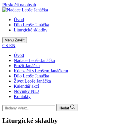
Přeskočit na obsah
Úvod
Dílo Leoše Janáčka
Liturgické skladby
Menu
Zavřít
CS
EN
Úvod
Nadace Leoše Janáčka
Prožít Janáčka
Kde začít s Leošem Janáčkem
Dílo Leoše Janáčka
Život Leoše Janáčka
Kalendář akcí
Novinky NLJ
Kontakty
Hledat
Liturgické skladby