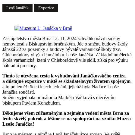
Leoš Janáček
Expozice
Zastupitelstvo města Brna 12. 11. 2024 schválilo návrh směny
nemovitostí s Biskupstvím brněnským. Jde o směnu budovy školy
Jánská 22 za pozemky a budovy bývalé varhanické školy (tzv.
Chleborádovy vily) a Památníku Leoše Janáčka. Základní umělecká
škola varhanická, která v Chleborádově vile sídlí, získá pro výuku
náhradní prostory.
Tímto je otevřena cesta k vybudování Janáčkovského centra
a důstojné expozice v místě se skladatelovým životem spojeným
,
a to po téměř třiceti letech jednání, jejichž byla Nadace Leoše
Janáčka součástí.
Směnu vyjednala primátorka Markéta Vaňková s diecézním
biskupem Pavlem Konzbulem.
Děkujeme všem zúčastněným a zejména vedení města Brna za
tento skvělý pokrok a těšíme se na spolupráci na vzniku Muzea
Leoše Janáčka!
Brno je městem, s nímž je Leoš Janáček úzce spojen. Ve světě