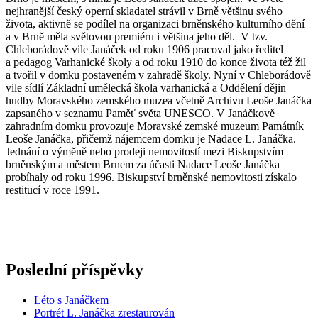
nejhranější český operní skladatel strávil v Brně většinu svého
života, aktivně se podílel na organizaci brněnského kulturního dění
a v Brně měla světovou premiéru i většina jeho děl. V tzv.
Chleborádově vile Janáček od roku 1906 pracoval jako ředitel
a pedagog Varhanické školy a od roku 1910 do konce života též žil
a tvořil v domku postaveném v zahradě školy. Nyní v Chleborádově
vile sídlí Základní umělecká škola varhanická a Oddělení dějin
hudby Moravského zemského muzea včetně Archivu Leoše Janáčka
zapsaného v seznamu Paměť světa UNESCO. V Janáčkově
zahradním domku provozuje Moravské zemské muzeum Památník
Leoše Janáčka, přičemž nájemcem domku je Nadace L. Janáčka.
Jednání o výměně nebo prodeji nemovitostí mezi Biskupstvím
brněnským a městem Brnem za účasti Nadace Leoše Janáčka
probíhaly od roku 1996. Biskupství brněnské nemovitosti získalo
restitucí v roce 1991.
Poslední příspěvky
Léto s Janáčkem
Portrét L. Janáčka zrestaurován