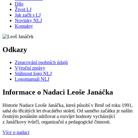
Dílo
Život LJ
Jak začít s LJ
Novinky NLJ
Kontakty
Odkazy
Zpracování osobních údajů
Výroční zprávy
Stáhnout logo NLJ
Logomanuál NLJ
Informace o Nadaci Leoše Janáčka
Historie Nadace Leoše Janáčka, která působí v Brně od roku 1991,
sahá do třicátých let dvacátého století. Od samého začátku je naším
čestným posláním udržovat a rozvíjet hodnoty vycházející
z Janáčkovy tvůrčí, organizační a pedagogické činnosti.
Více o nadaci