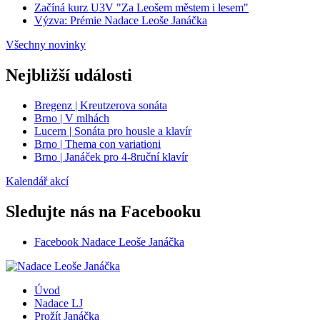
Začíná kurz U3V "Za Leošem městem i lesem"
Výzva: Prémie Nadace Leoše Janáčka
Všechny novinky
Nejbližší události
Bregenz | Kreutzerova sonáta
Brno | V mlhách
Lucern | Sonáta pro housle a klavír
Brno | Thema con variationi
Brno | Janáček pro 4-8ruční klavír
Kalendář akcí
Sledujte nás na Facebooku
Facebook Nadace Leoše Janáčka
Úvod
Nadace LJ
Prožít Janáčka