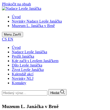
Přeskočit na obsah
Úvod
Novinky Nadace Leoše Janáčka
Muzeum L. Janáčka v Brně
Menu
Zavřít
CS
EN
Úvod
Nadace Leoše Janáčka
Prožít Janáčka
Kde začít s Leošem Janáčkem
Dílo Leoše Janáčka
Život Leoše Janáčka
Kalendář akcí
Novinky NLJ
Kontakty
Hledat
Muzeum L. Janáčka v Brně