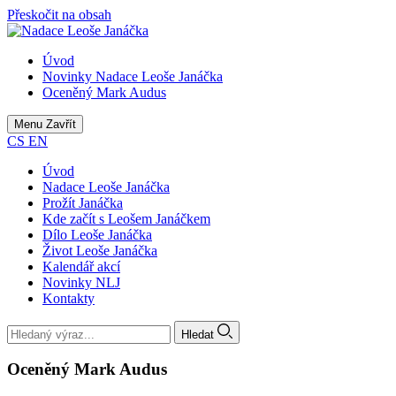
Přeskočit na obsah
Úvod
Novinky Nadace Leoše Janáčka
Oceněný Mark Audus
Menu
Zavřít
CS
EN
Úvod
Nadace Leoše Janáčka
Prožít Janáčka
Kde začít s Leošem Janáčkem
Dílo Leoše Janáčka
Život Leoše Janáčka
Kalendář akcí
Novinky NLJ
Kontakty
Hledat
Oceněný Mark Audus