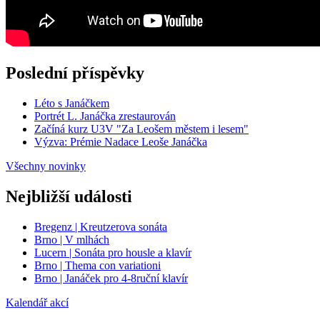
Poslední příspěvky
Léto s Janáčkem
Portrét L. Janáčka zrestaurován
Začíná kurz U3V "Za Leošem městem i lesem"
Výzva: Prémie Nadace Leoše Janáčka
Všechny novinky
Nejbližší události
Bregenz | Kreutzerova sonáta
Brno | V mlhách
Lucern | Sonáta pro housle a klavír
Brno | Thema con variationi
Brno | Janáček pro 4-8ruční klavír
Kalendář akcí