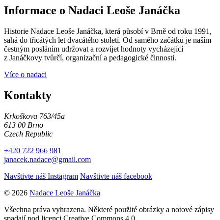
Informace o Nadaci Leoše Janáčka
Historie Nadace Leoše Janáčka, která působí v Brně od roku 1991,
sahá do třicátých let dvacátého století. Od samého začátku je naším
čestným posláním udržovat a rozvíjet hodnoty vycházející
z Janáčkovy tvůrčí, organizační a pedagogické činnosti.
Více o nadaci
Kontakty
Krkoškova 763/45a
613 00 Brno
Czech Republic
+420 722 966 981
janacek.nadace@gmail.com
Navštivte náš Instagram
Navštivte náš facebook
© 2026
Nadace Leoše Janáčka
Všechna práva vyhrazena. Některé použité obrázky a notové zápisy
spadají pod licenci Creative Commons 4.0