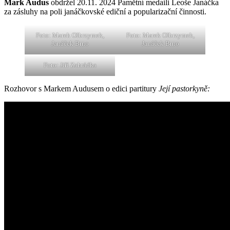
Mark Audus
obdržel 20.11. 2024 Pamětní medaili Leoše Janáčka
za zásluhy na poli janáčkovské ediční a popularizační činnosti.
Foto: Marek Olbrzymek,
Foto: Marek Olbrzymek,
Janáček Brno
Janáček Brno
Foto: Jiří Zahrádka
Rozhovor s Markem Audusem o edici partitury
Její pastorkyně: