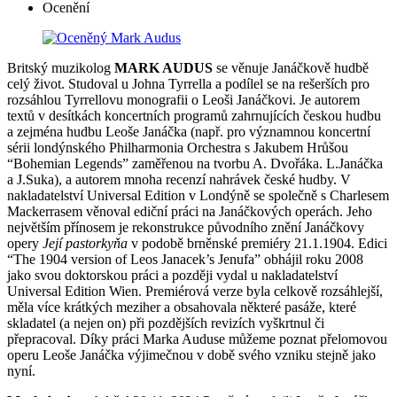
Ocenění
Britský muzikolog
MARK AUDUS
se věnuje Janáčkově hudbě
celý život. Studoval u Johna Tyrrella a podílel se na rešerších pro
rozsáhlou Tyrrellovu monografii o Leoši Janáčkovi. Je autorem
textů v desítkách koncertních programů zahrnujících českou hudbu
a zejména hudbu Leoše Janáčka (např. pro významnou koncertní
sérii londýnského Philharmonia Orchestra s Jakubem Hrůšou
“Bohemian Legends” zaměřenou na tvorbu A. Dvořáka. L.Janáčka
a J.Suka), a autorem mnoha recenzí nahrávek české hudby. V
nakladatelství Universal Edition v Londýně se společně s Charlesem
Mackerrasem věnoval ediční práci na Janáčkových operách. Jeho
největším přínosem je rekonstrukce původního znění Janáčkovy
opery
Její pastorkyňa
v podobě brněnské premiéry 21.1.1904. Edici
“The 1904 version of Leos Janacek’s Jenufa” obhájil roku 2008
jako svou doktorskou práci a později vydal u nakladatelství
Universal Edition Wien. Premiérová verze byla celkově rozsáhlejší,
měla více krátkých meziher a obsahovala některé pasáže, které
skladatel (a nejen on) při pozdějších revizích vyškrtnul či
přepracoval. Díky práci Marka Auduse můžeme poznat přelomovou
operu Leoše Janáčka výjimečnou v době svého vzniku stejně jako
nyní.