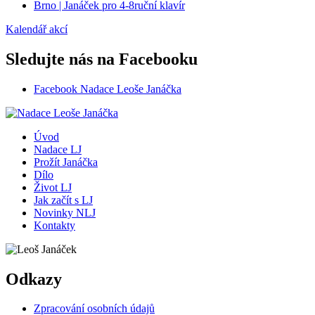
Brno | Janáček pro 4-8ruční klavír
Kalendář akcí
Sledujte nás na Facebooku
Facebook Nadace Leoše Janáčka
Úvod
Nadace LJ
Prožít Janáčka
Dílo
Život LJ
Jak začít s LJ
Novinky NLJ
Kontakty
Odkazy
Zpracování osobních údajů