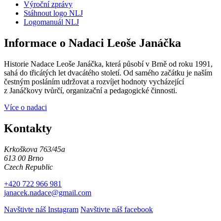
Výroční zprávy
Stáhnout logo NLJ
Logomanuál NLJ
Informace o Nadaci Leoše Janáčka
Historie Nadace Leoše Janáčka, která působí v Brně od roku 1991,
sahá do třicátých let dvacátého století. Od samého začátku je naším
čestným posláním udržovat a rozvíjet hodnoty vycházející
z Janáčkovy tvůrčí, organizační a pedagogické činnosti.
Více o nadaci
Kontakty
Krkoškova 763/45a
613 00 Brno
Czech Republic
+420 722 966 981
janacek.nadace@gmail.com
Navštivte náš Instagram
Navštivte náš facebook