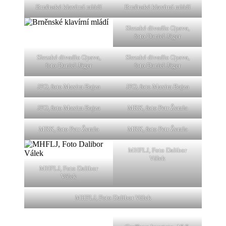
Brněnské klavírní mládí
Brněnské klavírní mládí
Slezské divadlo Opava,
foto Daniel Jäger
Slezské divadlo Opava,
Slezské divadlo Opava,
foto Daniel Jäger
foto Daniel Jäger
JFO, foto Maxim Bajza
JFO, foto Maxim Bajza
JFO, foto Maxim Bajza
MRK, foto Petr Žemla
MRK, foto Petr Žemla
MRK, foto Petr Žemla
MHFLJ, Foto Dalibor
Válek
MHFLJ, Foto Dalibor
Válek
MHFLJ, Foto Dalibor Válek