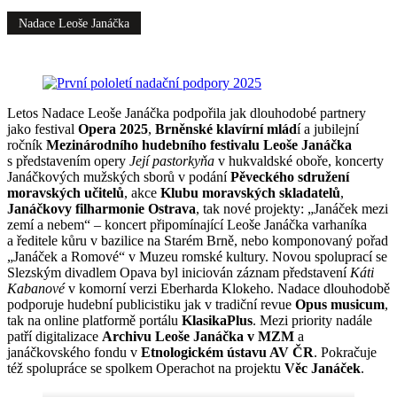
Nadace Leoše Janáčka
Letos Nadace Leoše Janáčka podpořila jak dlouhodobé partnery
jako festival
Opera 2025
,
Brněnské klavírní mlád
í a jubilejní
ročník
Mezinárodního hudebního festivalu Leoše Janáčka
s představením opery
Její pastorkyňa
v hukvaldské oboře, koncerty
Janáčkových mužských sborů v podání
Pěveckého sdružení
moravských učitelů
, akce
Klubu moravských skladatelů
,
Janáčkovy filharmonie Ostrava
, tak nové projekty: „Janáček mezi
zemí a nebem“ – koncert připomínající Leoše Janáčka varhaníka
a ředitele kůru v bazilice na Starém Brně, nebo komponovaný pořad
„Janáček a Romové“ v Muzeu romské kultury. Novou spoluprací se
Slezským divadlem Opava byl iniciován záznam představení
Káti
Kabanové
v komorní verzi Eberharda Klokeho. Nadace dlouhodobě
podporuje hudební publicistiku jak v tradiční revue
Opus musicum
,
tak na online platformě portálu
KlasikaPlus
. Mezi priority nadále
patří digitalizace
Archivu Leoše Janáčka v MZM
a
janáčkovského fondu v
Etnologickém ústavu AV ČR
. Pokračuje
též spolupráce se spolkem Operachot na projektu
Věc Janáček
.