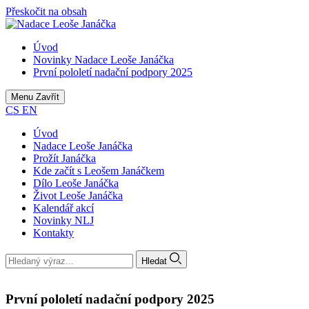
Přeskočit na obsah
Úvod
Novinky Nadace Leoše Janáčka
První pololetí nadační podpory 2025
Menu
Zavřít
CS
EN
Úvod
Nadace Leoše Janáčka
Prožít Janáčka
Kde začít s Leošem Janáčkem
Dílo Leoše Janáčka
Život Leoše Janáčka
Kalendář akcí
Novinky NLJ
Kontakty
Hledat
První pololetí nadační podpory 2025