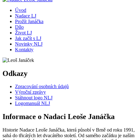
Úvod
Nadace LJ
Prožít Janáčka
Dílo
Život LJ
Jak začít s LJ
Novinky NLJ
Kontakty
Odkazy
Zpracování osobních údajů
Výroční zprávy
Stáhnout logo NLJ
Logomanuál NLJ
Informace o Nadaci Leoše Janáčka
Historie Nadace Leoše Janáčka, která působí v Brně od roku 1991,
sahá do třicátých let dvacátého století. Od samého začátku je naším