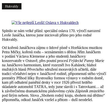
Hukvaldy
Splnilo se nám velké přání: speciální oslava 170. výročí narození
Leoše Janáčka, kterou jsme iniciovali přímo pro jeho rodné
Hukvaldy.
Od kořenů Janáčkova zájmu o lidové písně s Horňáckou muzikou
Petra Mičky, kořenů rodu – seznámením s dědou Jiřím Janáčkem
v podání Václava Klemense a jeho studentů Janáčkovy
konzervatoře v Ostravě, přes poutní procesí
Frýdecké Panny Marie
na Janáčkovo harmonium, které rozezněl Ivo Kahánek; hlahol
mužských hlasů Pěveckého sdružení moravských učitelů, dále
tradici včelařství nejen v Janáčkově rodině, připomenutí stého výročí
premiéry Příhod lišky Bystroušky formou výstavy v rodném domě,
kam při odhalení pamětní desky v roce 1926 přivezl hrdého
skladatele automobil TATRA, tedy jsme slavili i s Tatrovkami… až
k závěrečnému dramatickému písňovému cyklu
Zápisník zmizelého
pod širým nebem. Slova „Sbohem rodný kraju, sbohem má dědino“
připomněla, odkud Janáček vzešel a přitom – duší neodešel.