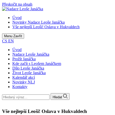
Přeskočit na obsah
Úvod
Novinky Nadace Leoše Janáčka
Vše nejlepší Leoši! Oslava v Hukvaldech
Menu
Zavřít
CS
EN
Úvod
Nadace Leoše Janáčka
Prožít Janáčka
Kde začít s Leošem Janáčkem
Dílo Leoše Janáčka
Život Leoše Janáčka
Kalendář akcí
Novinky NLJ
Kontakty
Hledat
Vše nejlepší Leoši! Oslava v Hukvaldech