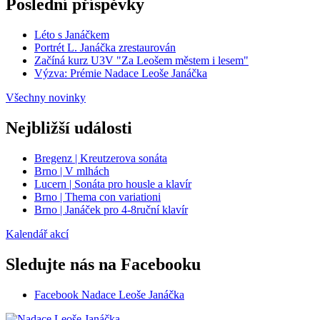
Poslední příspěvky
Léto s Janáčkem
Portrét L. Janáčka zrestaurován
Začíná kurz U3V "Za Leošem městem i lesem"
Výzva: Prémie Nadace Leoše Janáčka
Všechny novinky
Nejbližší události
Bregenz | Kreutzerova sonáta
Brno | V mlhách
Lucern | Sonáta pro housle a klavír
Brno | Thema con variationi
Brno | Janáček pro 4-8ruční klavír
Kalendář akcí
Sledujte nás na Facebooku
Facebook Nadace Leoše Janáčka