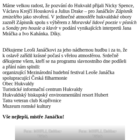
Máme velkou radost, že pozvání do Hukvald přijali Nicky Spence,
Václava Krejčí Housková a Julius Drake – pro Janáčkův
Zápisník
zmizelého
jako stvoření. V jedinečné atmosféře hukvaldské obory
zazněl Zápisník spolu s výběrem z
Moravské lidové poezie v písních
a
Sonáty pro housle a klavír
v podání vynikajících interpretů Jana
Mráčka a Ivo Kahánka. Díky.
Děkujeme Leoši Janáčkovi za jeho nádhernou hudbu i za to, že
k oslavě zařídil krásné počasí s vřelou atmosférou. Srdečně
děkujeme všem, kteří se na programu slavnostního dne podíleli
a přání nám splnili:
organizující Mezinárodní hudební festival Leoše Janáčka
spolupracující Česká filharmonie
Obec Hukvaldy
Turistické informační centrum Hukvaldy
Hukvaldský biskupský environmentální resort Hubert
Tatra veteran club Kopřivnice
Muzeum romské kultury
Vše nejlepší, mistře Janáčku!
Foto: MHFLJ, Dalibor
Foto: MHFLJ, Dalibor
Válek
Válek