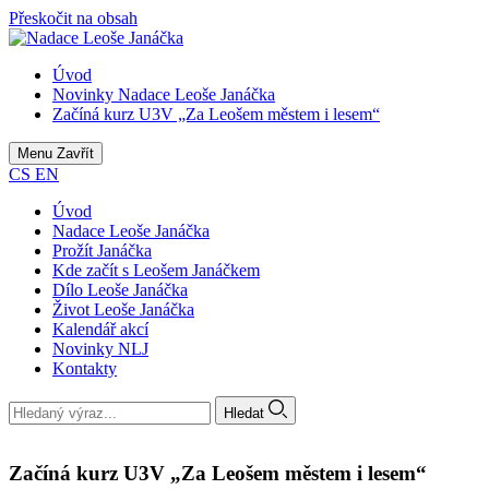
Přeskočit na obsah
Úvod
Novinky Nadace Leoše Janáčka
Začíná kurz U3V „Za Leošem městem i lesem“
Menu
Zavřít
CS
EN
Úvod
Nadace Leoše Janáčka
Prožít Janáčka
Kde začít s Leošem Janáčkem
Dílo Leoše Janáčka
Život Leoše Janáčka
Kalendář akcí
Novinky NLJ
Kontakty
Hledat
Začíná kurz U3V „Za Leošem městem i lesem“