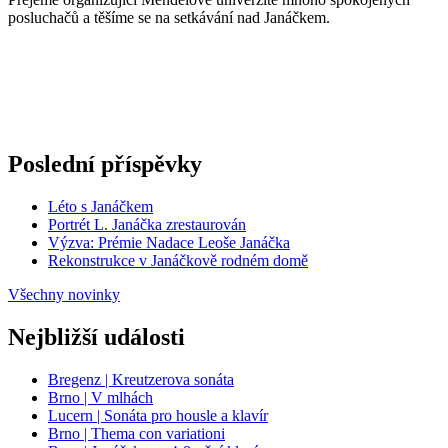
posluchačů a těšíme se na setkávání nad Janáčkem.
Poslední příspěvky
Léto s Janáčkem
Portrét L. Janáčka zrestaurován
Výzva: Prémie Nadace Leoše Janáčka
Rekonstrukce v Janáčkově rodném domě
Všechny novinky
Nejbližší události
Bregenz | Kreutzerova sonáta
Brno | V mlhách
Lucern | Sonáta pro housle a klavír
Brno | Thema con variationi