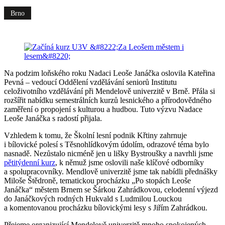
Brno
Na podzim loňského roku Nadaci Leoše Janáčka oslovila Kateřina
Pevná – vedoucí Oddělení vzdělávání seniorů Institutu
celoživotního vzdělávání při Mendelově univerzitě v Brně. Přála si
rozšířit nabídku semestrálních kurzů lesnického a přírodovědného
zaměření o propojení s kulturou a hudbou. Tuto výzvu Nadace
Leoše Janáčka s radostí přijala.
Vzhledem k tomu, že Školní lesní podnik Křtiny zahrnuje
i bílovické polesí s Těsnohlídkovým údolím, odrazové téma bylo
nasnadě. Nezůstalo nicméně jen u lišky Bystroušky a navrhli jsme
pětitýdenní kurz
, k němuž jsme oslovili naše klíčové odborníky
a spolupracovníky. Mendlově univerzitě jsme tak nabídli přednášky
Miloše Štědroně, tematickou procházku „Po stopách Leoše
Janáčka“ městem Brnem se Šárkou Zahrádkovou, celodenní výjezd
do Janáčkových rodných Hukvald s Ludmilou Louckou
a komentovanou procházku bílovickými lesy s Jiřím Zahrádkou.
Přejeme organizující Mendelově univerzitě mnoho spokojených