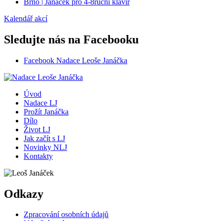
Brno | Janáček pro 4-8ruční klavír
Kalendář akcí
Sledujte nás na Facebooku
Facebook Nadace Leoše Janáčka
Úvod
Nadace LJ
Prožít Janáčka
Dílo
Život LJ
Jak začít s LJ
Novinky NLJ
Kontakty
Odkazy
Zpracování osobních údajů