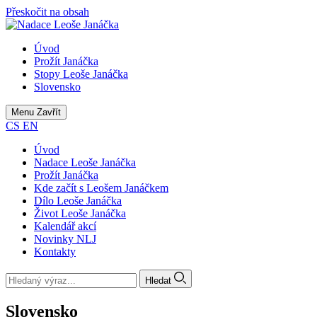
Přeskočit na obsah
Úvod
Prožít Janáčka
Stopy Leoše Janáčka
Slovensko
Menu
Zavřít
CS
EN
Úvod
Nadace Leoše Janáčka
Prožít Janáčka
Kde začít s Leošem Janáčkem
Dílo Leoše Janáčka
Život Leoše Janáčka
Kalendář akcí
Novinky NLJ
Kontakty
Hledat
Slovensko