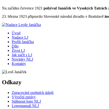
Na začátku července 1921
pobýval Janáček ve Vysokých Tatrách
a
23. března 1923 připravilo Slovenské národní divadlo v Bratislavě
in
Úvod
Nadace LJ
Prožít Janáčka
Dílo
Život LJ
Jak začít s LJ
Novinky NLJ
Kontakty
Odkazy
Zpracování osobních údajů
Výroční zprávy
Stáhnout logo NLJ
Logomanuál NLJ