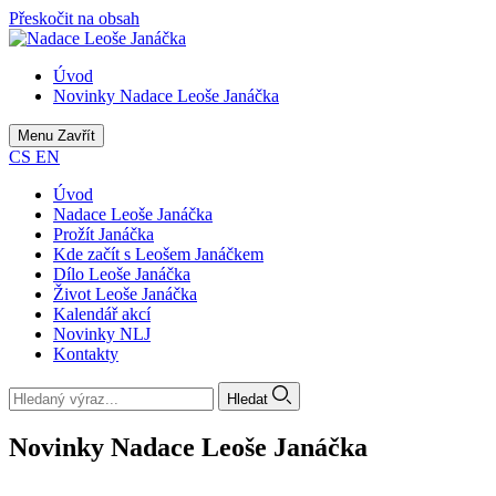
Přeskočit na obsah
Úvod
Novinky Nadace Leoše Janáčka
Menu
Zavřít
CS
EN
Úvod
Nadace Leoše Janáčka
Prožít Janáčka
Kde začít s Leošem Janáčkem
Dílo Leoše Janáčka
Život Leoše Janáčka
Kalendář akcí
Novinky NLJ
Kontakty
Hledat
Novinky Nadace Leoše Janáčka