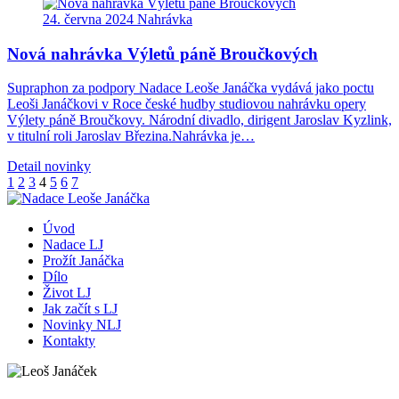
24. června 2024
Nahrávka
Nová nahrávka Výletů páně Broučkových
Supraphon za podpory Nadace Leoše Janáčka vydává jako poctu
Leoši Janáčkovi v Roce české hudby studiovou nahrávku opery
Výlety páně Broučkovy. Národní divadlo, dirigent Jaroslav Kyzlink,
v titulní roli Jaroslav Březina.Nahrávka je…
Detail novinky
1
2
3
4
5
6
7
Úvod
Nadace LJ
Prožít Janáčka
Dílo
Život LJ
Jak začít s LJ
Novinky NLJ
Kontakty