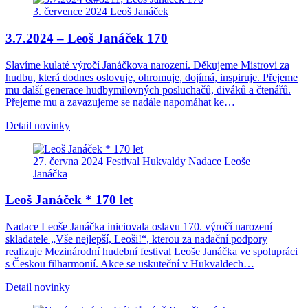
3. července 2024
Leoš Janáček
3.7.2024 – Leoš Janáček 170
Slavíme kulaté výročí Janáčkova narození. Děkujeme Mistrovi za
hudbu, která dodnes oslovuje, ohromuje, dojímá, inspiruje. Přejeme
mu další generace hudbymilovných posluchačů, diváků a čtenářů.
Přejeme mu a zavazujeme se nadále napomáhat ke…
Detail novinky
27. června 2024
Festival
Hukvaldy
Nadace Leoše
Janáčka
Leoš Janáček * 170 let
Nadace Leoše Janáčka iniciovala oslavu 170. výročí narození
skladatele „Vše nejlepší, Leoši!“, kterou za nadační podpory
realizuje Mezinárodní hudební festival Leoše Janáčka ve spolupráci
s Českou filharmonií. Akce se uskuteční v Hukvaldech…
Detail novinky