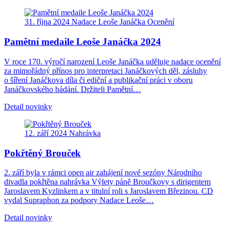
31. října 2024
Nadace Leoše Janáčka
Ocenění
Pamětní medaile Leoše Janáčka 2024
V roce 170. výročí narození Leoše Janáčka uděluje nadace ocenění
za mimořádný přínos pro interpretaci Janáčkových děl, zásluhy
o šíření Janáčkova díla či ediční a publikační práci v oboru
Janáčkovského bádání. Držiteli Pamětní…
Detail novinky
12. září 2024
Nahrávka
Pokřtěný Brouček
2. září byla v rámci open air zahájení nové sezóny Národního
divadla pokřtěna nahrávka Výlety páně Broučkovy s dirigentem
Jaroslavem Kyzlinkem a v titulní roli s Jaroslavem Březinou. CD
vydal Supraphon za podpory Nadace Leoše…
Detail novinky