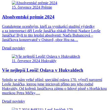
15. července 2024
Prémie
Absolventské prémie 2024
Gratulujeme oceněným, kteří za vynikající studijní výsledky
a za interpretaci děl Leoše Janáčka získali Prémii Nadace Leoše
Janáčka! Byli to tito letošní absolventi: Naďa Bubancová –
Janáčkova konzervatoř v Ostravě, obor Hra na…
Detail novinky
11. července 2024
Hukvaldy
Vše nejlepší Leoši! Oslava v Hukvaldech
Splnilo se nám velké přání: speciální oslava 170. výročí narození
Leoše Janáčka, kterou jsme iniciovali přímo pro jeho rodné
Hukvaldy. Od kořenů Janáčkova zájmu o lidové písně s Horňáckou
muzikou Petra Mičky,…
Detail novinky