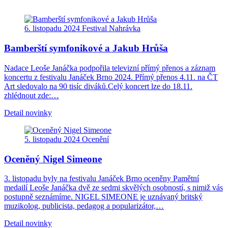
6. listopadu 2024
Festival
Nahrávka
Bamberští symfonikové a Jakub Hrůša
Nadace Leoše Janáčka podpořila televizní přímý přenos a záznam
koncertu z festivalu Janáček Brno 2024. Přímý přenos 4.11. na ČT
Art sledovalo na 90 tisíc diváků.Celý koncert lze do 18.11.
zhlédnout zde:…
Detail novinky
5. listopadu 2024
Ocenění
Oceněný Nigel Simeone
3. listopadu byly na festivalu Janáček Brno oceněny Pamětní
medailí Leoše Janáčka dvě ze sedmi skvělých osobností, s nimiž vás
postupně seznámíme. NIGEL SIMEONE je uznávaný britský
muzikolog, publicista, pedagog a popularizátor,…
Detail novinky