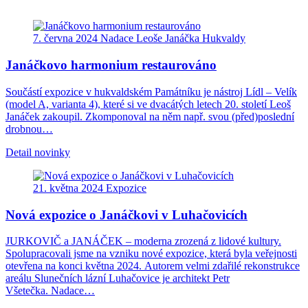
7. června 2024
Nadace Leoše Janáčka
Hukvaldy
Janáčkovo harmonium restaurováno
Součástí expozice v hukvaldském Památníku je nástroj Lídl – Velík
(model A, varianta 4), které si ve dvacátých letech 20. století Leoš
Janáček zakoupil. Zkomponoval na něm např. svou (před)poslední
drobnou…
Detail novinky
21. května 2024
Expozice
Nová expozice o Janáčkovi v Luhačovicích
JURKOVIČ a JANÁČEK – moderna zrozená z lidové kultury.
Spolupracovali jsme na vzniku nové expozice, která byla veřejnosti
otevřena na konci května 2024. Autorem velmi zdařilé rekonstrukce
areálu Slunečních lázní Luhačovice je architekt Petr
Všetečka. Nadace…