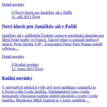
Detail novinky
11. září 2023
Život
Nový klavír pro Janáčkův sál v Paříži
Janáčkův sál v pařížském Českém centru je prestižním zázemím pro
šíření české hudby ve Francii. Takové místo si zaslouží špičkový
nástroj. Proto Spolek A3P – Association Piano Paris Prague založil
veřejnou…
Detail novinky
12. srpna 2023
Život
Knižní novinky
V uplynulých měsících vyšly dvě nové publikace vztahující se
k životu a dílu Leoše Janáčka. Nakladatelství Argo vydalo
monografii věnovanou ranému období působení a tvorby Leoše
Janáčka. Muzikolog Miloš Zapletal se v knize zaměřuje…