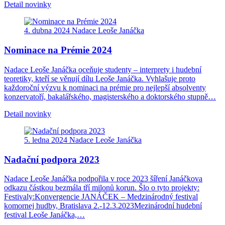
Detail novinky
4. dubna 2024
Nadace Leoše Janáčka
Nominace na Prémie 2024
Nadace Leoše Janáčka oceňuje studenty – interprety i hudební
teoretiky, kteří se věnují dílu Leoše Janáčka. Vyhlašuje proto
každoroční výzvu k nominaci na prémie pro nejlepší absolventy
konzervatoří, bakalářského, magisterského a doktorského stupně…
Detail novinky
5. ledna 2024
Nadace Leoše Janáčka
Nadační podpora 2023
Nadace Leoše Janáčka podpořila v roce 2023 šíření Janáčkova
odkazu částkou bezmála tří milonů korun. Šlo o tyto projekty:
Festivaly:Konvergencie JANÁČEK – Medzinárodný festival
komornej hudby, Bratislava 2.-12.3.2023Mezinárodní hudební
festival Leoše Janáčka,…