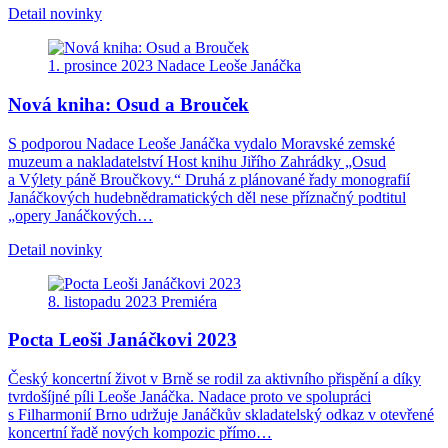
Detail novinky
1. prosince 2023
Nadace Leoše Janáčka
Nová kniha: Osud a Brouček
S podporou Nadace Leoše Janáčka vydalo Moravské zemské
muzeum a nakladatelství Host knihu Jiřího Zahrádky „Osud
a Výlety páně Broučkovy.“ Druhá z plánované řady monografií
Janáčkových hudebnědramatických děl nese příznačný podtitul
„opery Janáčkových…
Detail novinky
8. listopadu 2023
Premiéra
Pocta Leoši Janáčkovi 2023
Český koncertní život v Brně se rodil za aktivního přispění a díky
tvrdošíjné píli Leoše Janáčka. Nadace proto ve spolupráci
s Filharmonií Brno udržuje Janáčkův skladatelský odkaz v otevřené
koncertní řadě nových kompozic přímo…