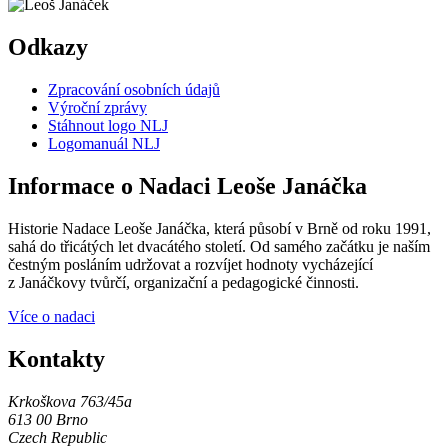
Odkazy
Zpracování osobních údajů
Výroční zprávy
Stáhnout logo NLJ
Logomanuál NLJ
Informace o Nadaci Leoše Janáčka
Historie Nadace Leoše Janáčka, která působí v Brně od roku 1991,
sahá do třicátých let dvacátého století. Od samého začátku je naším
čestným posláním udržovat a rozvíjet hodnoty vycházející
z Janáčkovy tvůrčí, organizační a pedagogické činnosti.
Více o nadaci
Kontakty
Krkoškova 763/45a
613 00 Brno
Czech Republic