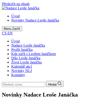
Přeskočit na obsah
Úvod
Novinky Nadace Leoše Janáčka
Menu
Zavřít
CS
EN
Úvod
Nadace Leoše Janáčka
Prožít Janáčka
Kde začít s Leošem Janáčkem
Dílo Leoše Janáčka
Život Leoše Janáčka
Kalendář akcí
Novinky NLJ
Kontakty
Hledat
Novinky Nadace Leoše Janáčka