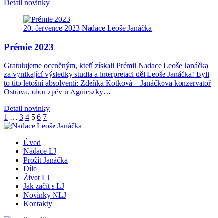
Detail novinky
20. července 2023
Nadace Leoše Janáčka
Prémie 2023
Gratulujeme oceněným, kteří získali Prémii Nadace Leoše Janáčka
za vynikající výsledky studia a interpretaci děl Leoše Janáčka! Byli
to tito letošní absolventi: Zdeňka Kotková – Janáčkova konzervatoř
Ostrava, obor zpěv u Agnieszky…
Detail novinky
1
…
3
4
5
6
7
Úvod
Nadace LJ
Prožít Janáčka
Dílo
Život LJ
Jak začít s LJ
Novinky NLJ
Kontakty