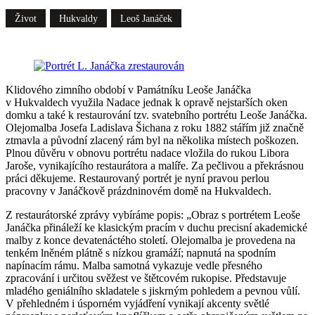
Život
Hukvaldy
Leoš Janáček
Klidového zimního období v Památníku Leoše Janáčka
v Hukvaldech využila Nadace jednak k opravě nejstarších oken
domku a také k restaurování tzv. svatebního portrétu Leoše Janáčka.
Olejomalba Josefa Ladislava Šichana z roku 1882 stářím již značně
ztmavla a původní zlacený rám byl na několika místech poškozen.
Plnou důvěru v obnovu portrétu nadace vložila do rukou Libora
Jaroše, vynikajícího restaurátora a malíře. Za pečlivou a překrásnou
práci děkujeme. Restaurovaný portrét je nyní pravou perlou
pracovny v Janáčkově prázdninovém domě na Hukvaldech.
Z restaurátorské zprávy vybíráme popis: „Obraz s portrétem Leoše
Janáčka přináleží ke klasickým pracím v duchu precisní akademické
malby z konce devatenáctého století. Olejomalba je provedena na
tenkém lněném plátně s nízkou gramáží; napnutá na spodním
napínacím rámu. Malba samotná vykazuje vedle přesného
zpracování i určitou svěžest ve štětcovém rukopise. Představuje
mladého geniálního skladatele s jiskrným pohledem a pevnou vůlí.
V přehledném i úsporném vyjádření vynikají akcenty světlé