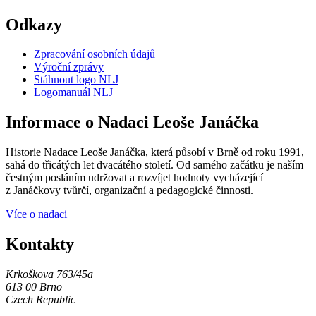
Odkazy
Zpracování osobních údajů
Výroční zprávy
Stáhnout logo NLJ
Logomanuál NLJ
Informace o Nadaci Leoše Janáčka
Historie Nadace Leoše Janáčka, která působí v Brně od roku 1991,
sahá do třicátých let dvacátého století. Od samého začátku je naším
čestným posláním udržovat a rozvíjet hodnoty vycházející
z Janáčkovy tvůrčí, organizační a pedagogické činnosti.
Více o nadaci
Kontakty
Krkoškova 763/45a
613 00 Brno
Czech Republic