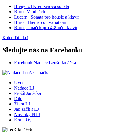
Bregenz | Kreutzerova sonáta
Brno | V mlhách
Lucern | Sonáta pro housle a klavír
Brno | Thema con variationi
Brno | Janáček pro 4-8ruční klavír
Kalendář akcí
Sledujte nás na Facebooku
Facebook Nadace Leoše Janáčka
Úvod
Nadace LJ
Prožít Janáčka
Dílo
Život LJ
Jak začít s LJ
Novinky NLJ
Kontakty