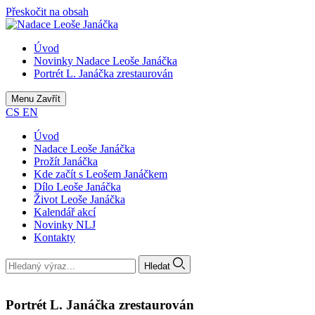
Přeskočit na obsah
Úvod
Novinky Nadace Leoše Janáčka
Portrét L. Janáčka zrestaurován
Menu
Zavřít
CS
EN
Úvod
Nadace Leoše Janáčka
Prožít Janáčka
Kde začít s Leošem Janáčkem
Dílo Leoše Janáčka
Život Leoše Janáčka
Kalendář akcí
Novinky NLJ
Kontakty
Hledat
Portrét L. Janáčka zrestaurován