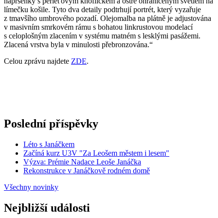
náprsenky s perleťovým knoflíčkem a ostře ohraničeným světlem na
límečku košile. Tyto dva detaily podtrhují portrét, který vyzařuje
z tmavšího umbrového pozadí. Olejomalba na plátně je adjustována
v masivním smrkovém rámu s bohatou linkrustovou modelací
s celoplošným zlacením v systému matném s lesklými pasážemi.
Zlacená vrstva byla v minulosti přebronzována.“
Celou zprávu najdete
ZDE
.
Poslední příspěvky
Léto s Janáčkem
Začíná kurz U3V "Za Leošem městem i lesem"
Výzva: Prémie Nadace Leoše Janáčka
Rekonstrukce v Janáčkově rodném domě
Všechny novinky
Nejbližší události