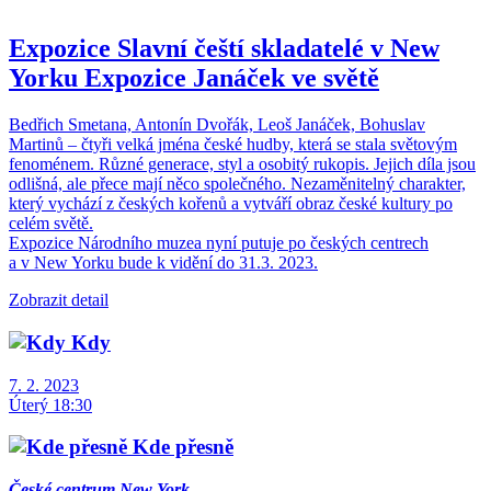
Expozice Slavní čeští skladatelé v New
Yorku
Expozice
Janáček ve světě
Bedřich Smetana, Antonín Dvořák, Leoš Janáček, Bohuslav
Martinů – čtyři velká jména české hudby, která se stala světovým
fenoménem. Různé generace, styl a osobitý rukopis. Jejich díla jsou
odlišná, ale přece mají něco společného. Nezaměnitelný charakter,
který vychází z českých kořenů a vytváří obraz české kultury po
celém světě.
Expozice Národního muzea nyní putuje po českých centrech
a v New Yorku bude k vidění do 31.3. 2023.
Zobrazit detail
Kdy
7. 2. 2023
Úterý 18:30
Kde přesně
České centrum New York