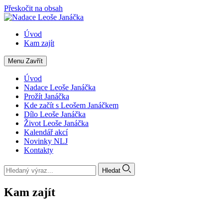
Přeskočit na obsah
Úvod
Kam zajít
Menu
Zavřít
Úvod
Nadace Leoše Janáčka
Prožít Janáčka
Kde začít s Leošem Janáčkem
Dílo Leoše Janáčka
Život Leoše Janáčka
Kalendář akcí
Novinky NLJ
Kontakty
Hledat
Kam zajít