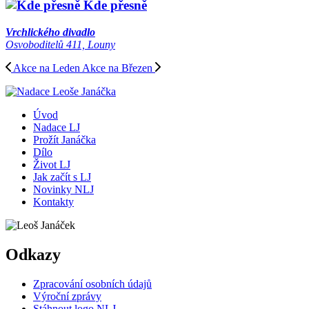
Kde přesně
Vrchlického divadlo
Osvoboditelů 411, Louny
Akce na Leden
Akce na Březen
Úvod
Nadace LJ
Prožít Janáčka
Dílo
Život LJ
Jak začít s LJ
Novinky NLJ
Kontakty
Odkazy
Zpracování osobních údajů
Výroční zprávy
Stáhnout logo NLJ