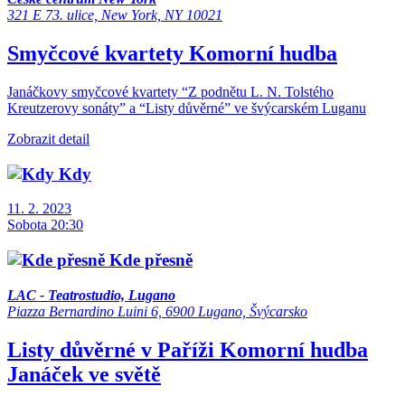
321 E 73. ulice, New York, NY 10021
Smyčcové kvartety
Komorní hudba
Janáčkovy smyčcové kvartety “Z podnětu L. N. Tolstého
Kreutzerovy sonáty” a “Listy důvěrné” ve švýcarském Luganu
Zobrazit detail
Kdy
11. 2. 2023
Sobota 20:30
Kde přesně
LAC - Teatrostudio, Lugano
Piazza Bernardino Luini 6, 6900 Lugano, Švýcarsko
Listy důvěrné v Paříži
Komorní hudba
Janáček ve světě