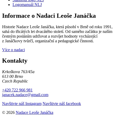
Logomanuál NLJ
Informace o Nadaci Leoše Janáčka
Historie Nadace Leoše Janáčka, která působí v Brně od roku 1991,
sahá do třicátých let dvacátého století. Od samého začátku je naším
čestným posláním udržovat a rozvíjet hodnoty vycházející
z Janáčkovy tvůrčí, organizační a pedagogické činnosti.
Více o nadaci
Kontakty
Krkoškova 763/45a
613 00 Brno
Czech Republic
+420 722 966 981
janacek.nadace@gmail.com
Navštivte náš Instagram
Navštivte náš facebook
© 2026
Nadace Leoše Janáčka