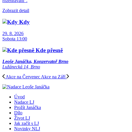
rozehrávání“.
Zobrazit detail
Kdy
29. 8. 2026
Sobota 13:00
Kde přesně
Leoše Janáčka, Konzervatoř Brno
Lužánecká 14, Brno
Akce na Červenec
Akce na Září
Úvod
Nadace LJ
Prožít Janáčka
Dílo
Život LJ
Jak začít s LJ
Novinky NLJ