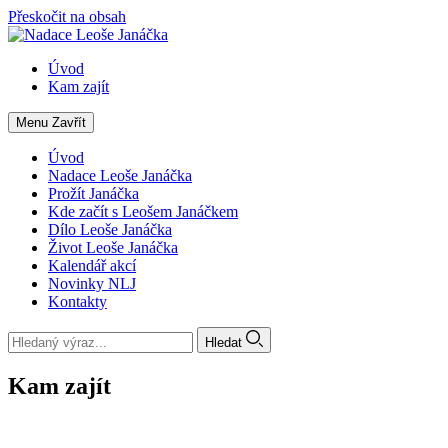
Přeskočit na obsah
Úvod
Kam zajít
Menu
Zavřít
Úvod
Nadace Leoše Janáčka
Prožít Janáčka
Kde začít s Leošem Janáčkem
Dílo Leoše Janáčka
Život Leoše Janáčka
Kalendář akcí
Novinky NLJ
Kontakty
Hledat
Kam zajít