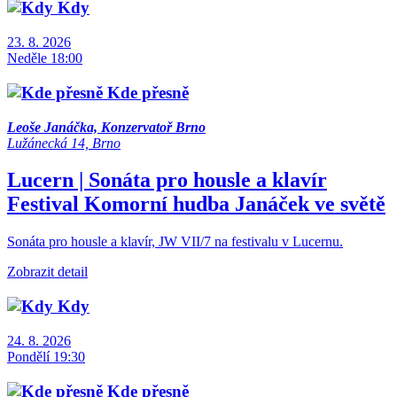
Kdy
23. 8. 2026
Neděle 18:00
Kde přesně
Leoše Janáčka, Konzervatoř Brno
Lužánecká 14, Brno
Lucern | Sonáta pro housle a klavír
Festival
Komorní hudba
Janáček ve světě
Sonáta pro housle a klavír, JW VII/7 na festivalu v Lucernu.
Zobrazit detail
Kdy
24. 8. 2026
Pondělí 19:30
Kde přesně