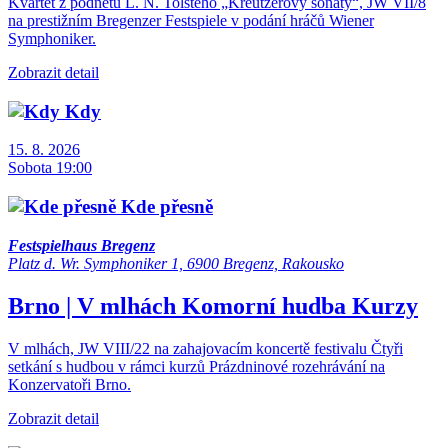
Kvartet z podnětu L. N. Tolstého „Kreutzerovy sonáty“, JW VII/8
na prestižním Bregenzer Festspiele v podání hráčů Wiener
Symphoniker.
Zobrazit detail
Kdy
15. 8. 2026
Sobota 19:00
Kde přesně
Festspielhaus Bregenz
Platz d. Wr. Symphoniker 1, 6900 Bregenz, Rakousko
Brno | V mlhách
Komorní hudba
Kurzy
V mlhách, JW VIII/22 na zahajovacím koncertě festivalu Čtyři
setkání s hudbou v rámci kurzů Prázdninové rozehrávání na
Konzervatoři Brno.
Zobrazit detail