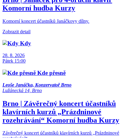
Komorní hudba
Kurzy
Komorní koncert účastníků Janáčkovy dílny.
Zobrazit detail
Kdy
28. 8. 2026
Pátek 15:00
Kde přesně
Leoše Janáčka, Konzervatoř Brno
Lužánecká 14, Brno
Brno | Závěrečný koncert účastníků
klavírních kurzů „Prázdninové
rozehrávání“
Komorní hudba
Kurzy
Závěrečný koncert účastníků klavírních kurzů „Prázdninové