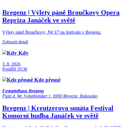
Bregenz | Výlety páně Broučkovy
Opera
Repríza
Janáček ve světě
Výlety páně Broučkovy, JW I/7 na festivalu v Bregenz.
Zobrazit detail
Kdy
3. 8. 2026
Pondělí 19:30
Kde přesně
Festspielhaus Bregenz
Platz d. Wr. Symphoniker 1, 6900 Bregenz, Rakousko
Bregenz | Kreutzerova sonáta
Festival
Komorní hudba
Janáček ve světě