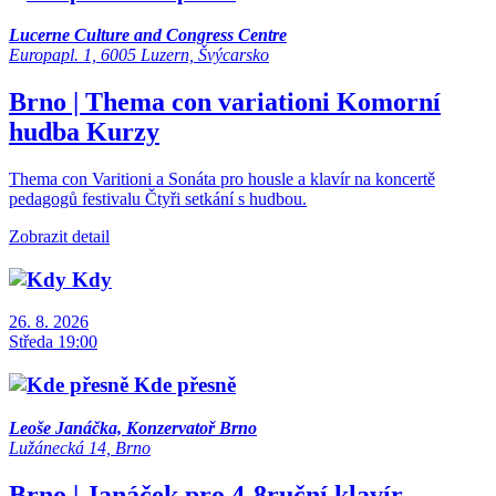
Lucerne Culture and Congress Centre
Europapl. 1, 6005 Luzern, Švýcarsko
Brno | Thema con variationi
Komorní
hudba
Kurzy
Thema con Varitioni a Sonáta pro housle a klavír na koncertě
pedagogů festivalu Čtyři setkání s hudbou.
Zobrazit detail
Kdy
26. 8. 2026
Středa 19:00
Kde přesně
Leoše Janáčka, Konzervatoř Brno
Lužánecká 14, Brno
Brno | Janáček pro 4-8ruční klavír