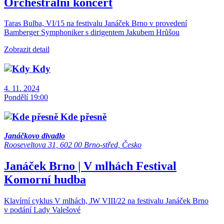
Orchestrální koncert
Taras Bulba, VI/15 na festivalu Janáček Brno v provedení
Bamberger Symphoniker s dirigentem Jakubem Hrůšou
Zobrazit detail
Kdy
4. 11. 2024
Pondělí 19:00
Kde přesně
Janáčkovo divadlo
Rooseveltova 31, 602 00 Brno-střed, Česko
Janáček Brno | V mlhách
Festival
Komorní hudba
Klavírní cyklus V mlhách, JW VIII/22 na festivalu Janáček Brno
v podání Lady Valešové