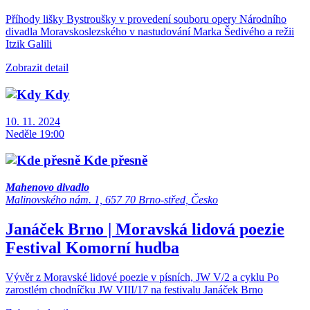
Příhody lišky Bystroušky v provedení souboru opery Národního
divadla Moravskoslezského v nastudování Marka Šedivého a režii
Itzik Galili
Zobrazit detail
Kdy
10. 11. 2024
Neděle 19:00
Kde přesně
Mahenovo divadlo
Malinovského nám. 1, 657 70 Brno-střed, Česko
Janáček Brno | Moravská lidová poezie
Festival
Komorní hudba
Vývěr z Moravské lidové poezie v písních, JW V/2 a cyklu Po
zarostlém chodníčku JW VIII/17 na festivalu Janáček Brno