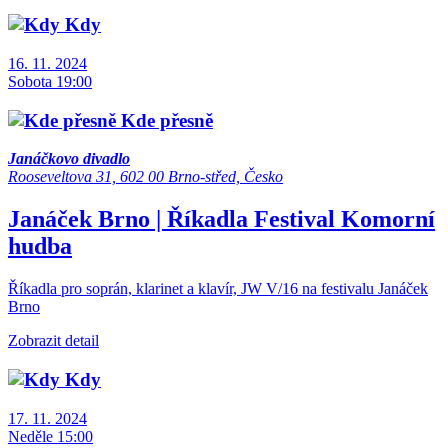
Kdy
16. 11. 2024
Sobota 19:00
Kde přesně
Janáčkovo divadlo
Rooseveltova 31, 602 00 Brno-střed, Česko
Janáček Brno | Říkadla
Festival
Komorní
hudba
Říkadla pro soprán, klarinet a klavír, JW V/16 na festivalu Janáček
Brno
Zobrazit detail
Kdy
17. 11. 2024
Neděle 15:00