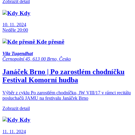
Zobrazit detail
Kdy
10. 11. 2024
Neděle 20:00
Kde přesně
Vila Tugendhat
Černopolní 45, 613 00 Brno, Česko
Janáček Brno | Po zarostlém chodníčku
Festival
Komorní hudba
Výběr z cyklu Po zarostlém chodníčku, JW VIII/17 v rámci recitálu
posluchačů JAMU na festivalu Janáček Brno
Zobrazit detail
Kdy
11. 11. 2024