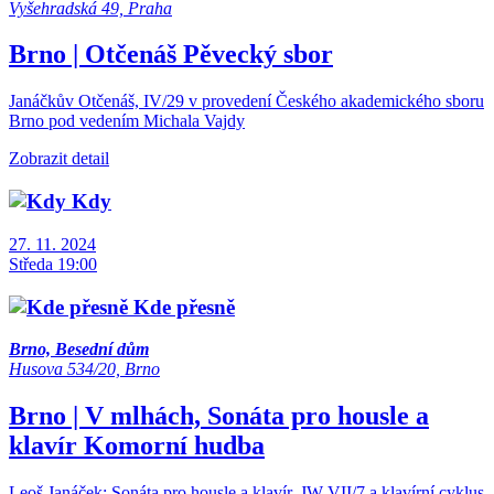
Vyšehradská 49, Praha
Brno | Otčenáš
Pěvecký sbor
Janáčkův Otčenáš, IV/29 v provedení Českého akademického sboru
Brno pod vedením Michala Vajdy
Zobrazit detail
Kdy
27. 11. 2024
Středa 19:00
Kde přesně
Brno, Besední dům
Husova 534/20, Brno
Brno | V mlhách, Sonáta pro housle a
klavír
Komorní hudba
Leoš Janáček: Sonáta pro housle a klavír, JW VII/7 a klavírní cyklus