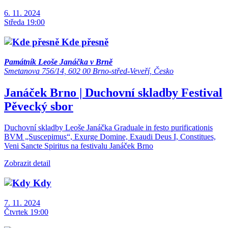
6. 11. 2024
Středa 19:00
Kde přesně
Památník Leoše Janáčka v Brně
Smetanova 756/14, 602 00 Brno-střed-Veveří, Česko
Janáček Brno | Duchovní skladby
Festival
Pěvecký sbor
Duchovní skladby Leoše Janáčka Graduale in festo purificationis
BVM „Suscepimus“, Exurge Domine, Exaudi Deus I, Constitues,
Veni Sancte Spiritus na festivalu Janáček Brno
Zobrazit detail
Kdy
7. 11. 2024
Čtvrtek 19:00