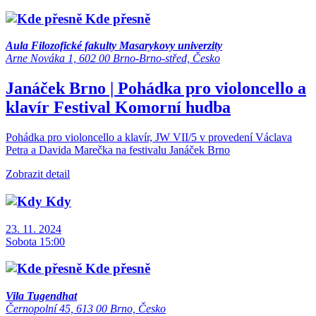
Kde přesně
Aula Filozofické fakulty Masarykovy univerzity
Arne Nováka 1, 602 00 Brno-Brno-střed, Česko
Janáček Brno | Pohádka pro violoncello a
klavír
Festival
Komorní hudba
Pohádka pro violoncello a klavír, JW VII/5 v provedení Václava
Petra a Davida Marečka na festivalu Janáček Brno
Zobrazit detail
Kdy
23. 11. 2024
Sobota 15:00
Kde přesně
Vila Tugendhat
Černopolní 45, 613 00 Brno, Česko