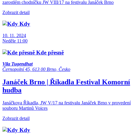
zarostlém chodníčku JW VIII/17 na festivalu Janáček Brno
Zobrazit detail
Kdy
10. 11. 2024
Neděle 11:00
Kde přesně
Vila Tugendhat
Černopolní 45, 613 00 Brno, Česko
Janáček Brno | Říkadla
Festival
Komorní
hudba
Janáčkova Říkadla, JW V/17 na festivalu Janáček Brno v provedení
souboru Martinů Voices
Zobrazit detail
Kdy