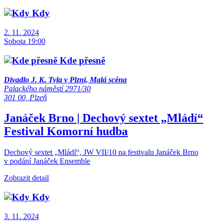
Kdy
2. 11. 2024
Sobota 19:00
Kde přesně
Divadlo J. K. Tyla v Plzni, Malá scéna
Palackého náměstí 2971/30
301 00, Plzeň
Janáček Brno | Dechový sextet „Mládí“
Festival
Komorní hudba
Dechový sextet „Mládí“, JW VII/10 na festivalu Janáček Brno
v podání Janáček Ensemble
Zobrazit detail
Kdy
3. 11. 2024