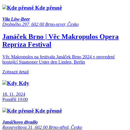
Kde přesně
Vila Löw-Beer
Drobného 297, 602 00 Brno-sever, Česko
Janáček Brno | Věc Makropulos
Opera
Repríza
Festival
Věc Makropulos na festivalu Janáček Brno 2024 v provedení
hostující Staatsoper Unter den Linden, Berlin
Zobrazit detail
Kdy
18. 11. 2024
Pondělí 19:00
Kde přesně
Janáčkovo divadlo
Rooseveltova 31, 602 00 Brno-střed, Česko