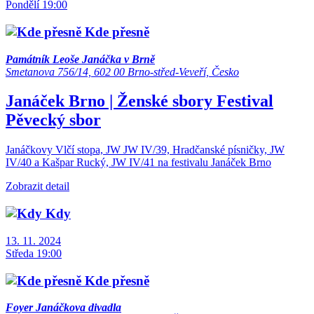
Pondělí 19:00
Kde přesně
Památník Leoše Janáčka v Brně
Smetanova 756/14, 602 00 Brno-střed-Veveří, Česko
Janáček Brno | Ženské sbory
Festival
Pěvecký sbor
Janáčkovy Vlčí stopa, JW JW IV/39, Hradčanské písničky, JW
IV/40 a Kašpar Rucký, JW IV/41 na festivalu Janáček Brno
Zobrazit detail
Kdy
13. 11. 2024
Středa 19:00
Kde přesně
Foyer Janáčkova divadla