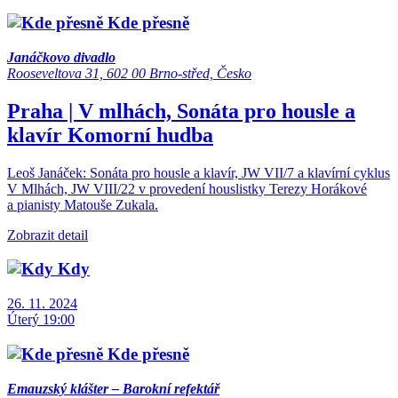
Kde přesně
Janáčkovo divadlo
Rooseveltova 31, 602 00 Brno-střed, Česko
Praha | V mlhách, Sonáta pro housle a
klavír
Komorní hudba
Leoš Janáček: Sonáta pro housle a klavír, JW VII/7 a klavírní cyklus
V Mlhách, JW VIII/22 v provedení houslistky Terezy Horákové
a pianisty Matouše Zukala.
Zobrazit detail
Kdy
26. 11. 2024
Úterý 19:00
Kde přesně
Emauzský klášter – Barokní refektář