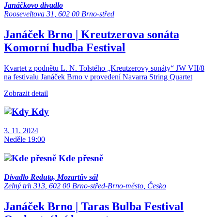
Janáčkovo divadlo
Rooseveltova 31, 602 00 Brno-střed
Janáček Brno | Kreutzerova sonáta
Komorní hudba
Festival
Kvartet z podnětu L. N. Tolstého „Kreutzerovy sonáty“ JW VII/8
na festivalu Janáček Brno v provedení Navarra String Quartet
Zobrazit detail
Kdy
3. 11. 2024
Neděle 19:00
Kde přesně
Divadlo Reduta, Mozartův sál
Zelný trh 313, 602 00 Brno-střed-Brno-město, Česko
Janáček Brno | Taras Bulba
Festival