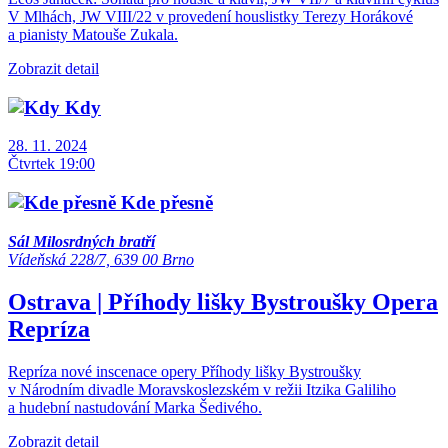
V Mlhách, JW VIII/22 v provedení houslistky Terezy Horákové
a pianisty Matouše Zukala.
Zobrazit detail
Kdy
28. 11. 2024
Čtvrtek 19:00
Kde přesně
Sál Milosrdných bratří
Vídeňská 228/7, 639 00 Brno
Ostrava | Příhody lišky Bystroušky
Opera
Repríza
Repríza nové inscenace opery Příhody lišky Bystroušky
v Národním divadle Moravskoslezském v režii Itzika Galiliho
a hudební nastudování Marka Šedivého.
Zobrazit detail