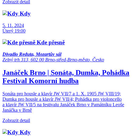
Zobrazit detail
Kdy
5. 11. 2024
Úterý 19:00
Kde přesně
Divadlo Reduta, Mozartův sál
Zelný trh 313, 602 00 Brno-střed-Brno-město, Česko
Janáček Brno | Sonáta, Dumka, Pohádka
Festival
Komorní hudba
Sonáta pro housle a klavír JW VII/7 a 1. X. 1905 JW VIII/19;
Dumka pro housle a klavír JW VII/4; Pohádka pro violoncello
a klavír JW VII/5 na festivalu Janáček Brno v Památníku Leoše
Janáčka v Brně
Zobrazit detail
Kdy