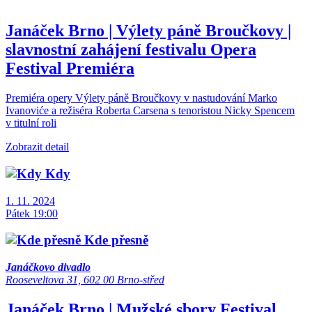
Janáček Brno | Výlety páně Broučkovy |
slavnostní zahájení festivalu
Opera
Festival
Premiéra
Premiéra opery Výlety páně Broučkovy v nastudování Marko
Ivanoviće a režiséra Roberta Carsena s tenoristou Nicky Spencem
v titulní roli
Zobrazit detail
Kdy
1. 11. 2024
Pátek 19:00
Kde přesně
Janáčkovo divadlo
Rooseveltova 31, 602 00 Brno-střed
Janáček Brno | Mužské sbory
Festival