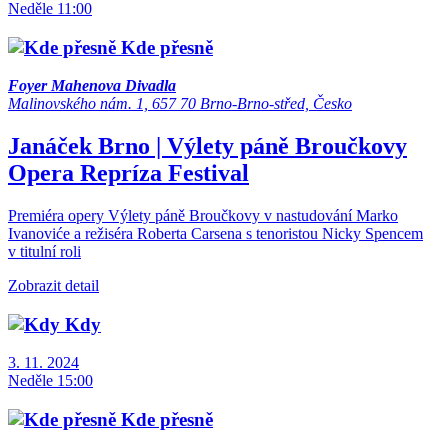
Neděle 11:00
Kde přesně
Foyer Mahenova Divadla
Malinovského nám. 1, 657 70 Brno-Brno-střed, Česko
Janáček Brno | Výlety páně Broučkovy
Opera
Repríza
Festival
Premiéra opery Výlety páně Broučkovy v nastudování Marko
Ivanoviće a režiséra Roberta Carsena s tenoristou Nicky Spencem
v titulní roli
Zobrazit detail
Kdy
3. 11. 2024
Neděle 15:00
Kde přesně