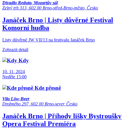
Divadlo Reduta, Mozartův sál
Zelný trh 313, 602 00 Brno-střed-Brno-město, Česko
Janáček Brno | Listy důvěrné
Festival
Komorní hudba
Listy důvěrné JW VII/13 na festivalu Janáček Brno
Zobrazit detail
Kdy
10. 11. 2024
Neděle 15:00
Kde přesně
Vila Löw-Beer
Drobného 297, 602 00 Brno-sever, Česko
Janáček Brno | Příhody lišky Bystroušky
Opera
Festival
Premiéra