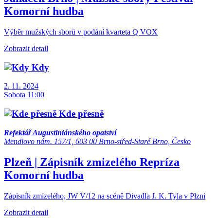
Komorní hudba
Výběr mužských sborů v podání kvarteta Q VOX
Zobrazit detail
Kdy
2. 11. 2024
Sobota 11:00
Kde přesně
Refektář Augustiniánského opatství
Mendlovo nám. 157/1, 603 00 Brno-střed-Staré Brno, Česko
Plzeň | Zápisník zmizelého
Repríza
Komorní hudba
Zápisník zmizelého, JW V/12 na scéně Divadla J. K. Tyla v Plzni
Zobrazit detail