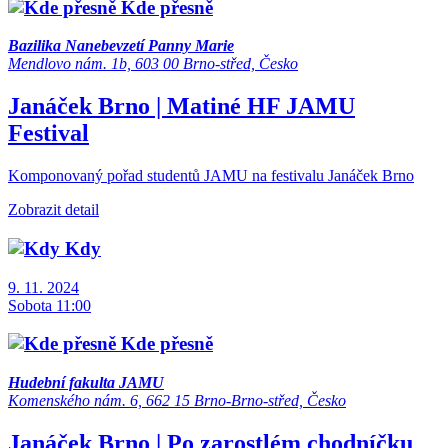
Kde přesně
Bazilika Nanebevzetí Panny Marie
Mendlovo nám. 1b, 603 00 Brno-střed, Česko
Janáček Brno | Matiné HF JAMU
Festival
Komponovaný pořad studentů JAMU na festivalu Janáček Brno
Zobrazit detail
Kdy
9. 11. 2024
Sobota 11:00
Kde přesně
Hudební fakulta JAMU
Komenského nám. 6, 662 15 Brno-Brno-střed, Česko
Janáček Brno | Po zarostlém chodníčku