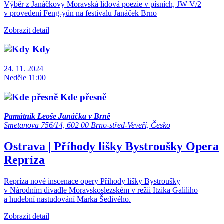
Výběr z Janáčkovy Moravská lidová poezie v písních, JW V/2
v provedení Feng-yün na festivalu Janáček Brno
Zobrazit detail
Kdy
24. 11. 2024
Neděle 11:00
Kde přesně
Památník Leoše Janáčka v Brně
Smetanova 756/14, 602 00 Brno-střed-Veveří, Česko
Ostrava | Příhody lišky Bystroušky
Opera
Repríza
Repríza nové inscenace opery Příhody lišky Bystroušky
v Národním divadle Moravskoslezském v režii Itzika Galiliho
a hudební nastudování Marka Šedivého.
Zobrazit detail