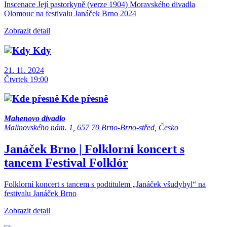
Inscenace Její pastorkyně (verze 1904) Moravského divadla
Olomouc na festivalu Janáček Brno 2024
Zobrazit detail
Kdy
21. 11. 2024
Čtvrtek 19:00
Kde přesně
Mahenovo divadlo
Malinovského nám. 1, 657 70 Brno-Brno-střed, Česko
Janáček Brno | Folklorní koncert s
tancem
Festival
Folklór
Folklorní koncert s tancem s podtitulem „Janáček všudybyl“ na
festivalu Janáček Brno
Zobrazit detail