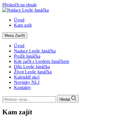
Přeskočit na obsah
Úvod
Kam zajít
Menu
Zavřít
Úvod
Nadace Leoše Janáčka
Prožít Janáčka
Kde začít s Leošem Janáčkem
Dílo Leoše Janáčka
Život Leoše Janáčka
Kalendář akcí
Novinky NLJ
Kontakty
Hledat
Kam zajít