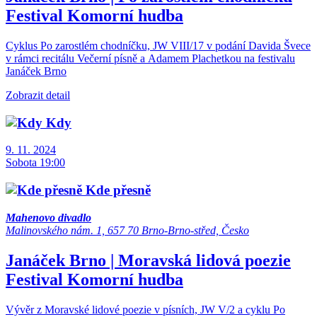
Festival
Komorní hudba
Cyklus Po zarostlém chodníčku, JW VIII/17 v podání Davida Švece
v rámci recitálu Večerní písně a Adamem Plachetkou na festivalu
Janáček Brno
Zobrazit detail
Kdy
9. 11. 2024
Sobota 19:00
Kde přesně
Mahenovo divadlo
Malinovského nám. 1, 657 70 Brno-Brno-střed, Česko
Janáček Brno | Moravská lidová poezie
Festival
Komorní hudba
Vývěr z Moravské lidové poezie v písních, JW V/2 a cyklu Po