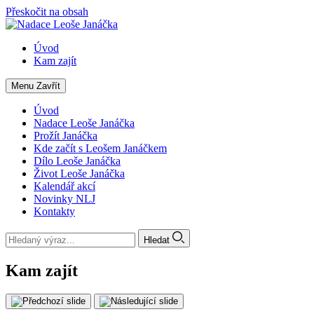
Přeskočit na obsah
Úvod
Kam zajít
Menu
Zavřít
Úvod
Nadace Leoše Janáčka
Prožít Janáčka
Kde začít s Leošem Janáčkem
Dílo Leoše Janáčka
Život Leoše Janáčka
Kalendář akcí
Novinky NLJ
Kontakty
Hledat
Kam zajít