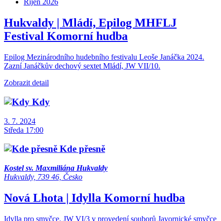
Říjen 2026
Hukvaldy | Mládí, Epilog MHFLJ
Festival
Komorní hudba
Epilog Mezinárodního hudebního festivalu Leoše Janáčka 2024.
Zazní Janáčkův dechový sextet Mládí, JW VII/10.
Zobrazit detail
Kdy
3. 7. 2024
Středa 17:00
Kde přesně
Kostel sv. Maxmiliána Hukvaldy
Hukvaldy, 739 46, Česko
Nová Lhota | Idylla
Komorní hudba
Idylla pro smyčce, JW VI/3 v provedení souborů Javornické smyčce