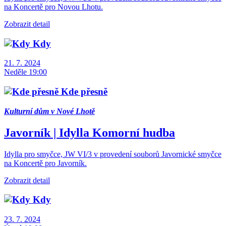
na Koncertě pro Novou Lhotu.
Zobrazit detail
Kdy
21. 7. 2024
Neděle 19:00
Kde přesně
Kulturní dům v Nové Lhotě
Javorník | Idylla
Komorní hudba
Idylla pro smyčce, JW VI/3 v provedení souborů Javornické smyčce
na Koncertě pro Javorník.
Zobrazit detail
Kdy
23. 7. 2024