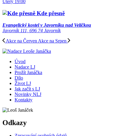
Úterý 19:00
Kde přesně
Evangelický kostel v Javorníku nad Veličkou
Javorník 111, 696 74 Javorník
Akce na Červen
Akce na Srpen
Úvod
Nadace LJ
Prožít Janáčka
Dílo
Život LJ
Jak začít s LJ
Novinky NLJ
Kontakty
Odkazy
Zpracování osobních údajů