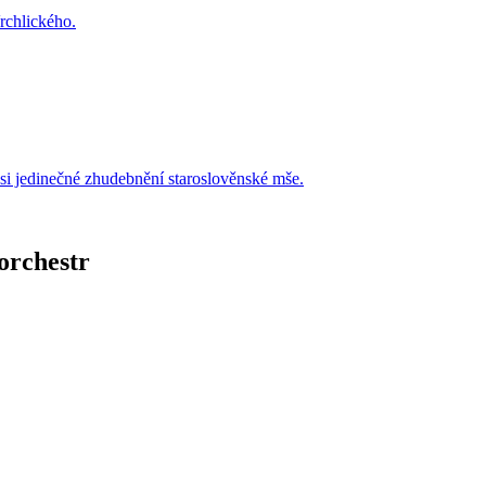
rchlického.
 si jedinečné zhudebnění staroslověnské mše.
orchestr