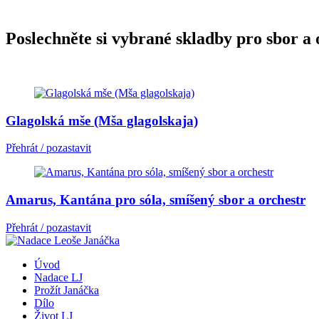
Poslechněte si vybrané skladby pro sbor a 
Glagolská mše (Mša glagolskaja)
Přehrát / pozastavit
Amarus, Kantána pro sóla, smíšený sbor a orchestr
Přehrát / pozastavit
Úvod
Nadace LJ
Prožít Janáčka
Dílo
Život LJ