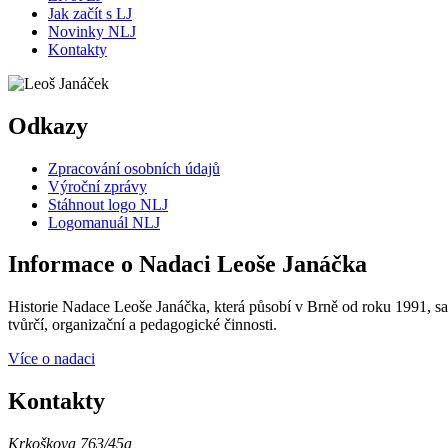
Jak začít s LJ
Novinky NLJ
Kontakty
Odkazy
Zpracování osobních údajů
Výroční zprávy
Stáhnout logo NLJ
Logomanuál NLJ
Informace o Nadaci Leoše Janáčka
Historie Nadace Leoše Janáčka, která působí v Brně od roku 1991, sah
tvůrčí, organizační a pedagogické činnosti.
Více o nadaci
Kontakty
Krkoškova 763/45a