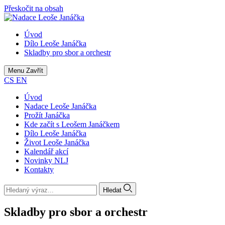
Přeskočit na obsah
Úvod
Dílo Leoše Janáčka
Skladby pro sbor a orchestr
Menu
Zavřít
CS
EN
Úvod
Nadace Leoše Janáčka
Prožít Janáčka
Kde začít s Leošem Janáčkem
Dílo Leoše Janáčka
Život Leoše Janáčka
Kalendář akcí
Novinky NLJ
Kontakty
Hledat
Skladby pro sbor a orchestr