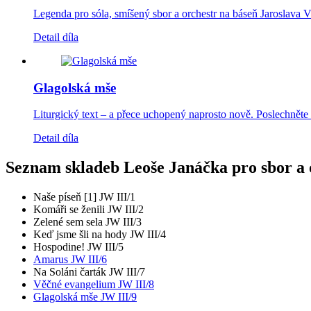
Legenda pro sóla, smíšený sbor a orchestr na báseň Jaroslava V
Detail díla
Glagolská mše
Liturgický text – a přece uchopený naprosto nově. Poslechněte
Detail díla
Seznam skladeb Leoše Janáčka pro sbor a 
Naše píseň [1] JW III/1
Komáři se ženili JW III/2
Zelené sem sela JW III/3
Keď jsme šli na hody JW III/4
Hospodine! JW III/5
Amarus JW III/6
Na Soláni čarták JW III/7
Věčné evangelium JW III/8
Glagolská mše JW III/9